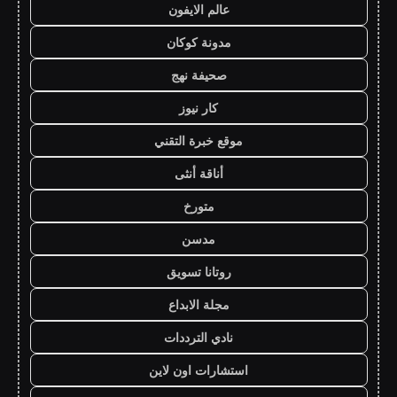
عالم الايفون
مدونة كوكان
صحيفة نهج
كار نيوز
موقع خبرة التقني
أناقة أنثى
متورخ
مدسن
روتانا تسويق
مجلة الابداع
نادي الترددات
استشارات اون لاين