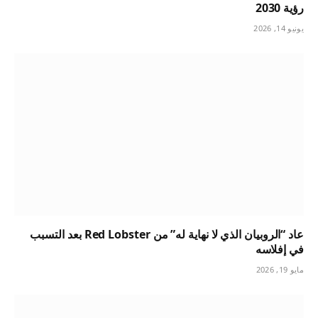
رؤية 2030
يونيو 14, 2026
عاد “الروبيان الذي لا نهاية له” من Red Lobster بعد التسبب
في إفلاسه
مايو 19, 2026