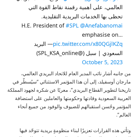
العالمي، على أهمية رقمنة نقاط القوة التي
تحظى بها الخدمات البريدية التقليدية.
H.E. President of
#SPL
@Anefabanomai
emphasise on…
pic.twitter.com/x80QGjlKZq
— البريد
السعودي | سبل (@SPL_KSA_online)
October 5, 2023
من جانبه أشار نائب المدير العام للاتحاد البريدي العالمي،
مارجان أوسفيلد، إلى أن هذا المؤتمر الاستثنائي “سيُسطّر في
تاريخنا لتطوير القطاع البريدي”، معربًا عن شكره لجهود المملكة
العربية السعودية وقادتها وحكومتها والعاملين على استضافة
المؤتمر وحُسن استقبالهم للضيوف والوفود من جميع أنحاء
العالم”.
وتأتي هذه القرارات تعزيزًا لبناء منظومةٍ بريدية تتوحّد فيها