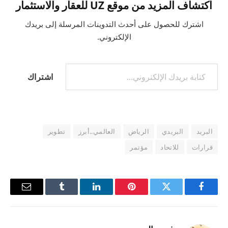
اكتشاف المزيد من موقع UZ للعقار والاستثمار
اشترك للحصول على أحدث التدوينات المرسلة إلى بريدك
الإلكتروني.
كتابة بريدك الإلكتروني...
اشتراك
البريد
البريدي
الرياض
العالمي..أبرز
تطوير
قرارات
للاتحاد
مؤتمر
فيسبوك
تويتر
بينتيريست
لينكدإن
Tumblr
البريد
الإلكترو