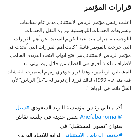
قرارات المؤتمر
أعلنت رئيس مؤتمر الرياض الاستثنائي مدير عام سياسات
وتشريعات الخدمات اللوجستية بوزارة النقل والخدمات
اللوجستية، جيهان بنت عبد الكريم السعيد، عن أهم القرارات
التي خرجت بالمؤتمر قائلةً: “كانت أهم القرارات التي اُتخذت في
مؤتمر الرياض الاستثنائي هي فتح أبواب الاتحاد البريدي العالمي
لأطراف فاعلة أخرى في القطاع من خلال ربط بيني مع
المشغلين الوطنيين، وهذا قرار جوهري ومهم استمرت النقاشات
فيه منذ عام 1999، لذلك قررنا أن نرمز له بـ”حلّ الرياض” لأن
الحلّ دائما في الرياض”.
أكد معالي رئيس مؤسسة البريد السعودي
#سبل
@Anefabanomai
ضمن حديثه في جلسة نقاش
بعنوان “تصور المستقبل” في
#مؤتمر_الرياض_الاستثنائي
الرابع للاتحاد البريدي