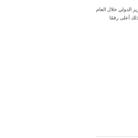
ر الملك عبدالعزيز الدولي خلال العام
 مليون مسافر، محققًا بذلك أعلى رقمًا