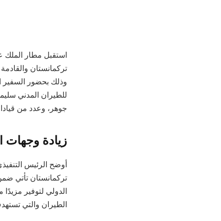
استقبل مطار الملك عب
تركمانستان والقادمة من ا
وذلك بحضور السفير ا
للطيران المدني سليم
جوهر، وعدد من قيادات
زيادة وجهات ا
أوضح الرئيس التنفيذ
تركمانستان تأتي ضمن
الدولي لتوفير مزيدًا
الطيران والتي تستهدف ربط المطار بـ 150 وجهة دول