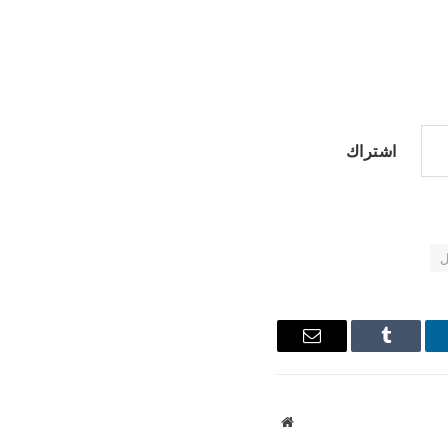
اشتراك
ل
نكدإن
Tumblr
البريد
الإلكتروني
موقع
الويب