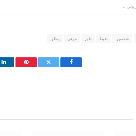
شخصين
ضبط
ظهر
مرئي
يطلق
فيسبوك
تويتر
بينتيريست
لي