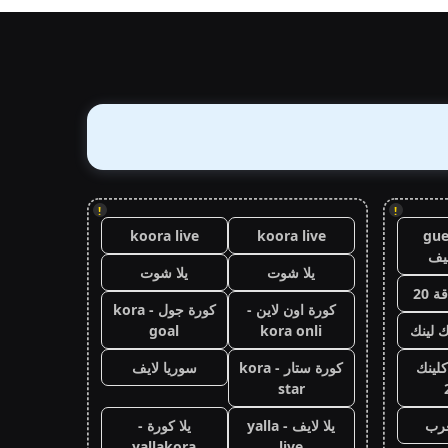
!
!
koora live
koora live
gue
يف
يلا شوت
يلا شوت
 20
كورة اون لاين -
كورة جول - kora
ك لينك
kora onli
goal
كلينك
كورة ستار - kora
سوريا لايف
star
عرب
يلا لايف - yalla
يلا كورة -
yallakora
live