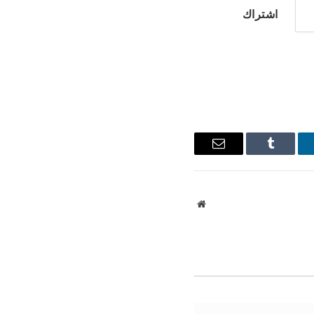
اشتراك
نكدإن
Tumblr
البريد
الإلكتروني
موقع
الويب