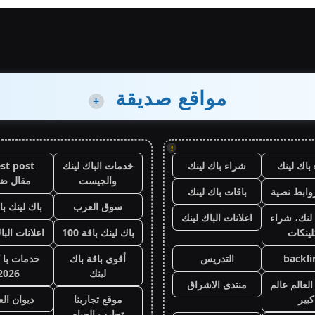
مواقع صديقة
+
!
باك لينك
شراء باك لينك
خدمات الباك لينك
st post
والجيست
مقال ض
وابط نصية
باقات باك لينك
سوق العرب
باك لينك باقة
لنك، شراء
اعلانات الباك لينك
لينكات
باك لينك باقة 100
اعلانات البا
backli
التدريس
أقوى باقة باك
خدمات با 
لينك
2026
لعالم عالم
منتدى الاشراق
كبير
موقع تجاربنا
ديوان ال
تجارب الحياه