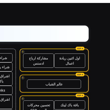
!
شراء 
اول اثنين ريادة
مشاركة ارباح
اعمال
ادسنس
شراء ر
اشراق 
!
باك
عالم الشباب
nks
!
اشراق ا
باقة باك لينك
تحسين محركات