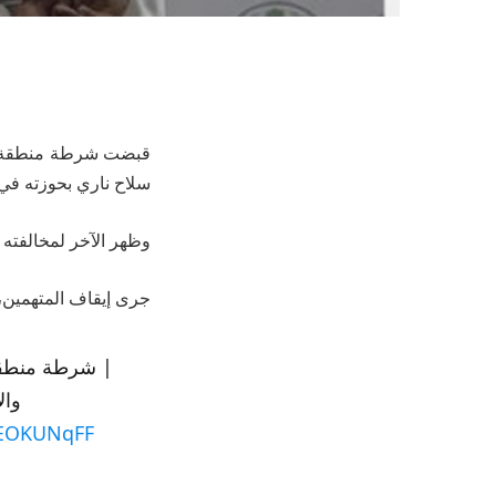
قبضت شرطة منطقة ال
سلاح ناري بحوزته في 
وظهر الآخر لمخالفته 
جرى إيقاف المتهمين، وا
| شرطة منطقة 
وال
kSEOKUNqFF