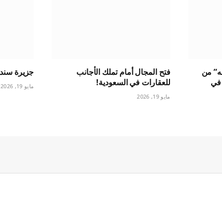
له” من
فتح المجال أمام تملك الأجانب
جزيرة سندالة
بب في
للعقارات في السعودية!
مايو 19, 2026
مايو 19, 2026