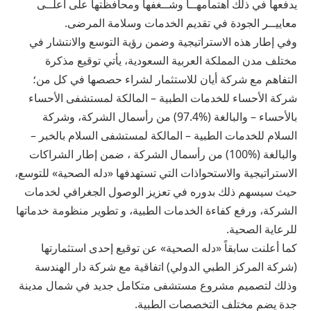
يدفعها في ذلك اهتمامهــا وشــغفها ومحافظتها على أعلــى
معاييــر الجودة في تقديم الخدمات وسلامة المرضى.
وفي إطار هذه الاستراتيجية وضمن رؤية التوسع والانتشار في
مختلف مدن المملكة العربية السعودية، يأتي توقيع مذكرة
التفاهم مع شركة أيان للاستثمار لشراء حصصها في كل من؛
شركة الأحساء للخدمات الطبية – المالكة لمستشفى الأحساء
بالأحساء – والبالغة (%97.4) من رأسمال الشركة، وشركة
السلام للخدمات الطبية – المالكة لمستشفى السلام بالخبر –
والبالغة (%100) من رأسمال الشركة ، ضمن إطار الشراكات
الاستراتيجية والاستحواذات التي تستهدفها «دله الصحية» للتوسع،
حيث سيسهم ذلك بدوره في تعزيز الوصول الجغرافي لخدمات
الشركة، ورفع كفاءة الخدمات الطبية، و تطوير منظومة خدماتها
للرعاية الصحية.
كما أعلنت سابقاً «دله الصحية» عن توقيع إحدى استثمارتها
(شركة المركز الطبي الدولي) اتفاقية مع شركة دار الهندسة
وذلك لتصميم مشروع مستشفى متكامل جديد في شمال مدينة
جدة يضم مختلف التخصصات الطبية.