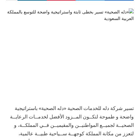
تسير شركة دله للخدمات الصحية «دله الصحية» باستراتيجية
واضحة و طموحة لتكــون المــزود الأفضل لخدمــات الرعايــة
الصحيــة لجميــع المواطنيــن والمقيميــن فــي المملكــة، و
لتعزز من مكانة المملكة كوجهــة ســياحية طبيــة عالمية،