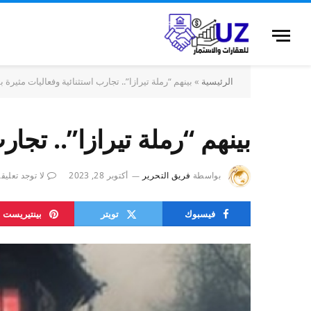
الرئيسية
»
بينهم “رملة تيرازا”.. تجارب استثنائية وفعاليات مثيرة
بينهم “رملة تيرازا”.. تجا
بواسطة
فريق التحرير
أكتوبر 28, 2023
لا توجد تعليق
فيسبوك
تويتر
بينتيريست