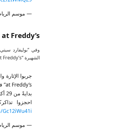
— موسم الرياض | son (@RiyadhSeason
 at Freddy’s
وفي “بوليفارد سيتي 
الشهيرة “Five nights at Freddy’s”.
at Freddy’s” في بوليفارد سيتي استديوز زون ‍
بدايةً من 29 أكتوبر
احجزوا تذاكركم من التط
om/Gc12iWu41i
— موسم الرياض | son (@RiyadhSeason