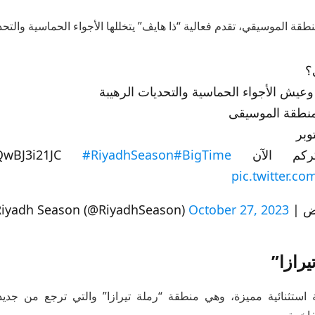
قة الموسيقي، تقدم فعالية “ذا هايڤ” يتخللها الأجواء الحماسية والتحد
؟
وعيش الأجواء الحماسية والتحديات الرهيبة
منطقة الموسيقى
https://t.co/QwBJ3i21J
#BigTime
#RiyadhSeason
pic.twitter.c
Riyadh Sea)
October 27, 2023
رازا”
 استثنائية مميزة، وهي منطقة “رملة تيرازا” والتي ترجع من جد
فاخرة.