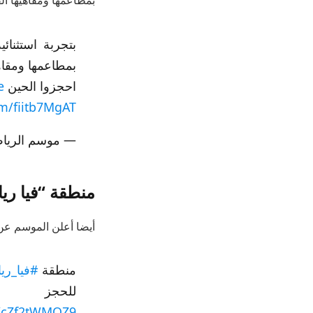
بتجربة استثنا
بمطاعمها ومقاهي
احجزوا الحين https://t.co/EwKvskiIYm
e
om/fiitb7MgAT
— موسم الرياض | son (@RiyadhSeason
منطقة “فيا ري
أيضا أعلن الموسم عن 
منطقة
#فيا_ري
للحجز KebKBHUm
m/cZf2tWMQZ9