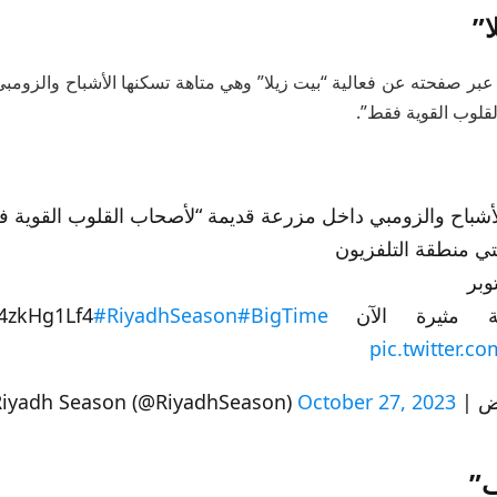
ا”
بر صفحته عن فعالية “بيت زيلا” وهي متاهة تسكنها الأشباح والزومب
لقلوب القوية فقط”.
لأشباح والزومبي داخل مزرعة قديمة “لأصحاب القلوب القوية 
تي منطقة التلفزيون
لآن https://t.co/t4zkHg1Lf4
#BigTime
#RiyadhSeason
pic.twitter.c
Riyadh Sea)
October 27, 2023
ڤ”