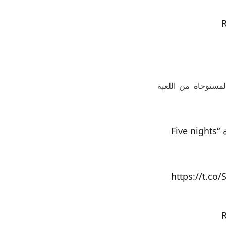
لمستوحاة من اللعبة
جربوا الإثارة والحماس في متاهة الرعب المثيرة المستوحاة من اللعبة الشهيرة “Five nights