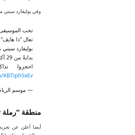
وفي بوليفارد سيتي منط
تحب الموسيقى
تعال “ذا هايڤ” 
بوليفارد سيتي 
بدايةً من 29 أكتوبر
احجزوا تذاكركم الآن C
om/KBTiph5xEv
— موسم الرياض | son (@RiyadhSeason
منطقة “رملة تي
أيضا أعلن عن تجربة
بمطاعمها ومقاهيها ال