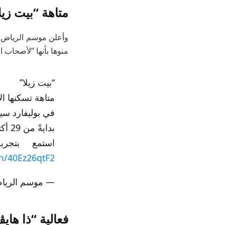
متاهة “بيت زيل
وأعلن موسم الرياض ع
منوها بأنها “لأصحاب ا
“بيت زيلا” ‍
متاهة تسكنها ا
في بوليفارد سي
بدايةً من 29 أكتوبر
استمع بتجربة مثيرة ا
om/40Ez26qtF2
— موسم الرياض | son (@RiyadhSeason
فعالية “ذا هاي