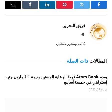
فيسبوك
تويتر
بينتيريست
لينكدإن
Tumblr
البريد
الإلكترو
فريق التحرير
موقع
الويب
كاتب ومحرر صحفي
المقالات
ذات الصلة
يقدم Atom Bank قرضًا لرعاية المسنين بقيمة 1.1 مليون جنيه
إسترليني في خمسة أسابيع
يوليو 29, 2026