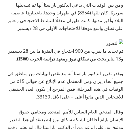
ومن بين الوفيات التي يدعي الدكتور باراستا أنها تم تسجيلها
سريريًا، كان ثلثها (8354) في طهران وحدها. باعتبارها عاصمة
البلاد وأكبر مدنها، كانت طهران معقلًا للنشاط الاحتجاجي وتعتبر
على نطاق واسع موقعًا للاحتجاجات الأولى في 28 ديسمبر.
تم تحديد ما يقرب من 900 احتجاج في الفترة ما بين 28 ديسمبر
و13 يناير
بحث من سكاي نيوز ومعهد دراسة الحرب (ISW)
.
ويقدر تقرير الدكتور باراستا أنه مع نقص البيانات من مناطق في
جميع أنحاء إيران ومن المحتمل عدم الإبلاغ عن حوالي 15٪ من
الوفيات في هذه المرحلة، فمن المرجح أن يكون العدد الحقيقي
للأشخاص الذين ماتوا أعلى – على الأقل 33130.
وقال المدعي العام السابق للأمم المتحدة ومحامي حقوق
الإنسان بايام أخافان لشبكة سكاي نيوز إنه يعتقد أن هذا التقدير
موثوق به، على الرغم من أن الدكتور باراستا قال إنه يعتبر رقمه