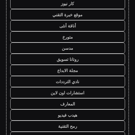
كار نيوز
موقع خبرة التقني
أناقة أنثى
متورخ
مدسن
روتانا تسويق
مجلة الابداع
نادي الترددات
استشارات اون لاين
المعارف
هيدب فيديو
رمح التقنية