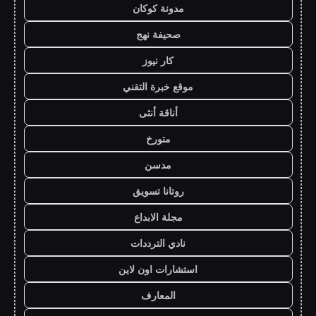
مدونة كوكان
صحيفة نهج
كار نيوز
موقع خبرة التقني
أناقة أنثى
متورخ
مدسن
روتانا تسويق
مجلة الابداع
نادي الترددات
استشارات اون لاين
المعارف