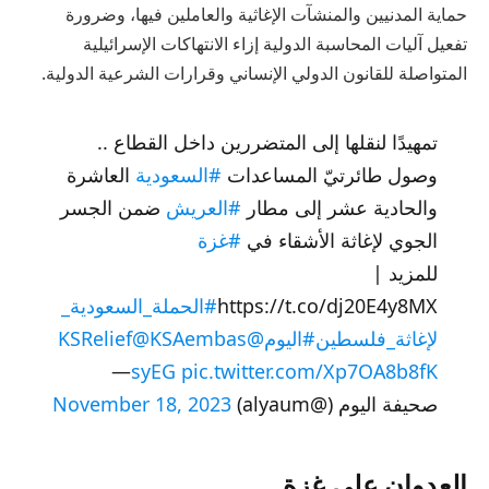
حماية المدنيين والمنشآت الإغاثية والعاملين فيها، وضرورة
تفعيل آليات المحاسبة الدولية إزاء الانتهاكات الإسرائيلية
المتواصلة للقانون الدولي الإنساني وقرارات الشرعية الدولية.
تمهيدًا لنقلها إلى المتضررين داخل القطاع ..
وصول طائرتيّ المساعدات
#السعودية
العاشرة
والحادية عشر إلى مطار
#العريش
ضمن الجسر
الجوي لإغاثة الأشقاء في
#غزة
للمزيد |
https://t.co/dj20E4y8MX
#الحملة_السعودية_
لإغاثة_فلسطين
#اليوم
@KSRelief
@KSAembas
—
syEG
pic.twitter.com/Xp7OA8b8fK
صحيفة اليوم (@alyaum)
November 18, 2023
العدوان على غزة