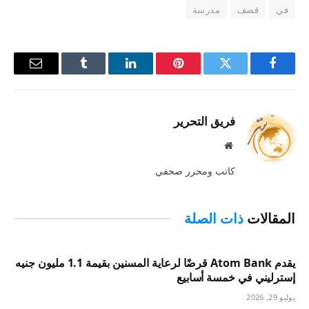
في
قصف
مدرسة
فيسبوك
تويتر
بينتيريست
لينكدإن
Tumblr
البريد
الإلكترو
فريق التحرير
موقع
الويب
كاتب ومحرر صحفي
المقالات
ذات الصلة
يقدم Atom Bank قرضًا لرعاية المسنين بقيمة 1.1 مليون جنيه
إسترليني في خمسة أسابيع
يوليو 29, 2026