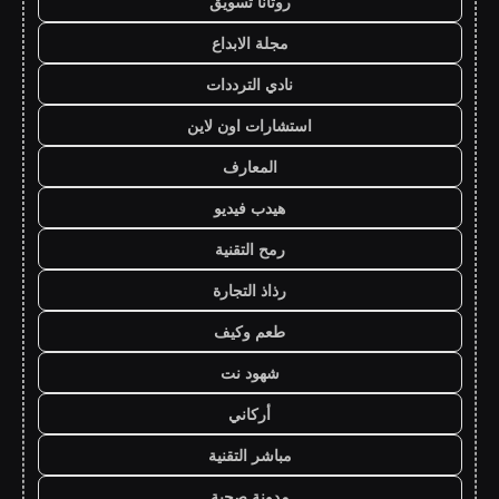
روتانا تسويق
مجلة الابداع
نادي الترددات
استشارات اون لاين
المعارف
هيدب فيديو
رمح التقنية
رذاذ التجارة
طعم وكيف
شهود نت
أركاني
مباشر التقنية
مدونة صحبة