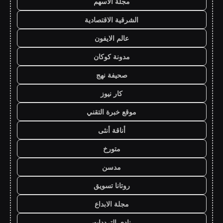
مجلة الاسهم
الشرقية الاقتصادية
عالم الايفون
مدونة كوكان
صحيفة نهج
كار نيوز
موقع خبرة التقني
أناقة أنثى
متورخ
مدسن
روتانا تسويق
مجلة الابداع
نادي الترددات