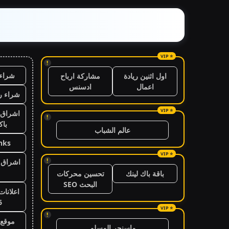
!
شراء 
اول اثنين ريادة
مشاركة ارباح
اعمال
ادسنس
شراء ر
اشراق 
!
باك
عالم الشباب
nks
!
اشراق ا
باقة باك لينك
تحسين محركات
البحث SEO
اعلانات
6
!
موقع 
ماسنجر المسلم