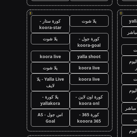
!
!
yal
يلا شوت
كورة ستار -
koora-star
باشر
كورة جول -
يلا شوت
koora-goal
ت
koora live
yalla shoot
ليوم
koora live
يلا شوت
ت
koora live
Yalla Live - يلا
لايف
ليوم
كورة اون لاين -
يلا كورة -
yallakora
koora onl
 مباشر
كورة 365 -
اس جول - AS
ت
Goal
kooora 365
ليوم