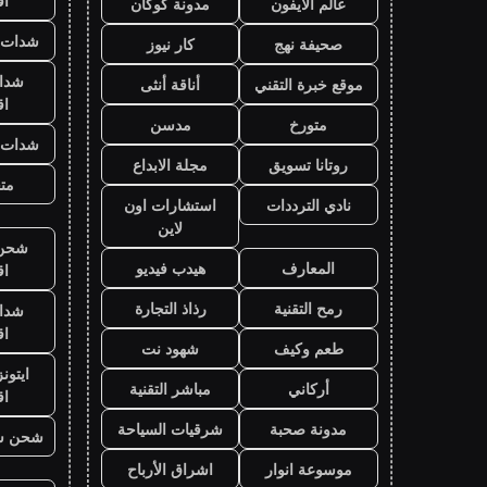
ا
عالم الايفون
مدونة كوكان
شدات ب
صحيفة نهج
كار نيوز
شدا
موقع خبرة التقني
أناقة أنثى
ا
متورخ
مدسن
شدات ب
روتانا تسويق
مجلة الابداع
متج
نادي الترددات
استشارات اون
لاين
شحن ي
المعارف
هيدب فيديو
ا
رمح التقنية
رذاذ التجارة
شدا
ا
طعم وكيف
شهود نت
ايتون
أركاني
مباشر التقنية
ا
مدونة صحبة
شرقيات السياحة
شحن ش
موسوعة انوار
اشراق الأرباح