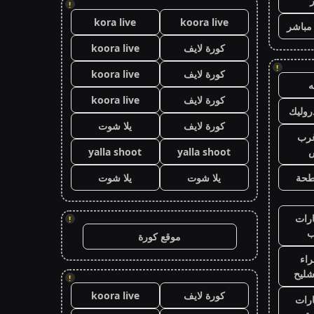
!
kora live
koora live
 مباشر
كورة لايف
koora live
!
كورة لايف
koora live
كورة لايف
koora live
وليك
كورة لايف
يلا شوت
رب
ض
yalla shoot
yalla shoot
طحة
يلا شوت
يلا شوت
رات
!
ب
موقع كورة
اء
شليح
!
كورة لايف
koora live
رات