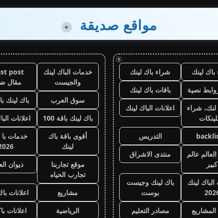
مواقع صديقة
+
!
باك لينك
شراء باك لينك
خدمات الباك لينك
st post
والجيست
مقال ض
وابط نصية
باقات باك لينك
سوق العرب
باك لينك باقة
لنك، شراء
اعلانات الباك لينك
لينكات
باك لينك باقة 100
اعلانات البا
backli
التدريس
أقوى باقة باك
خدمات با 
لينك
2026
لعالم عالم
منتدى الاشراق
كبير
موقع تجاربنا
ديوان ال
تجارب الحياه
 الباك لينك
باك لينك وجيست
202
بوست
مشاريع
اعلانات باك
المشاريع
مصادر التعليم
الرياضية
اعلانات با