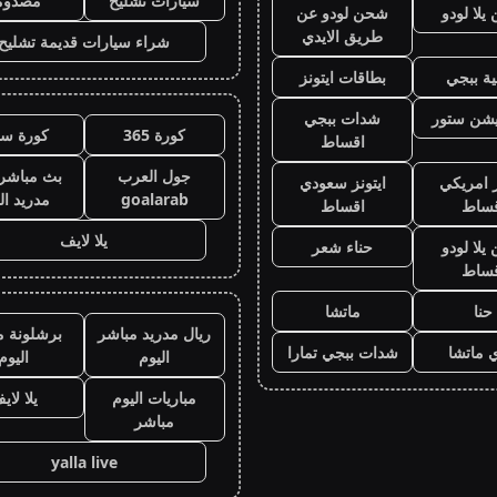
سيارات تشليح
مصدوم
لا لودو
شحن لودو عن
طريق الايدي
شراء سيارات قديمة تشليح
ة ببجي
بطاقات ايتونز
يشن ستور
شدات ببجي
كورة 365
كورة سي
اقساط
جول العرب
بث مباشر 
ز امريكي
ايتونز سعودي
goalarab
مدريد ال
قساط
اقساط
يلا لايف
لا لودو
حناء شعر
قساط
حنا
ماتشا
ريال مدريد مباشر
برشلونة م
 ماتشا
شدات ببجي تمارا
اليوم
اليوم
مباريات اليوم
يلا لاي
مباشر
yalla live