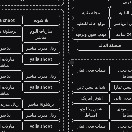
عربي
 التقنية
مجلة تقنية
يلا شوت
la shoot
ي الرياضي
موقع حالة للتعليم
مباريات اليوم
برشلونة م
هيدب فنون وترفيه
مباشر
صحيفة العالم
ريال مدريد مباشر
يلا شو
yalla shoot
مباريات ا
!
مباشر
ت ببجي
شدات ببجي تمارا
قساط
ريال مدريد مباشر
يلا شو
بجي تمارا
شدات ببجي تابي
yalla shoot
مباريات ا
مباشر
بجي تابي
ايتونز امريكي
برشلونة مباشر
ريال مدريد
ز سعودي
شحن يلا لودو
قساط
اقساط
ريال مدريد مباشر
يلا شو
ت ببجي
شدات ببجي تمارا
yalla shoot
مباريات ا