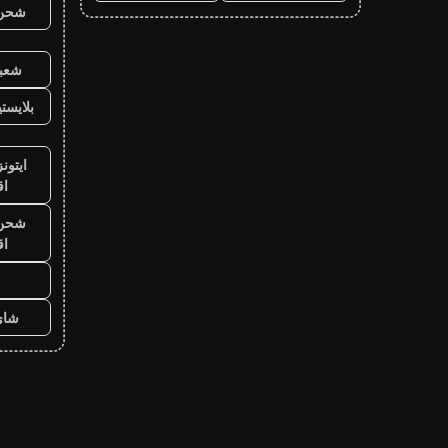
شحن ي
شعبي
بلايست
ايتون
ا
شحن ي
ا
شاي