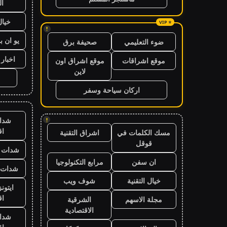
ال
خيال
!
يو ان ب
ضوء التعليمي
صحيفة برق
اخبار 24 ساعة
موقع اشراقات
موقع اشراق اون
لاين
اركان سياحة وسفر
شدا
!
ا
مسك الكلمات في
اشراق التقنية
قوقل
شدات ب
ان سفن
مرابع التكنولوجيا
شدات ب
خيال التقنية
شوف ويب
ايتون
ا
مجلة الاسهم
الشرقية
الاقتصادية
شدا