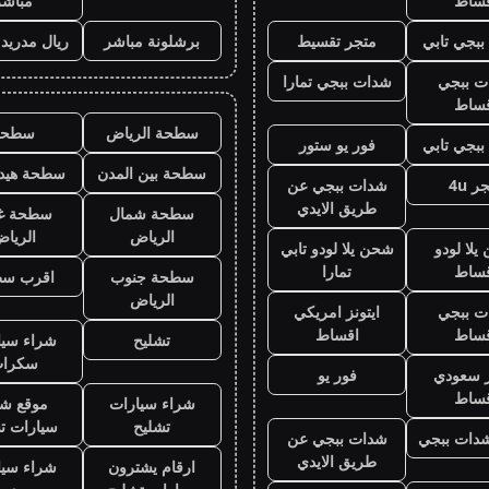
قساط
مباشر
بجي تابي
متجر تقسيط
برشلونة مباشر
ريال مدريد
ت ببجي
شدات ببجي تمارا
قساط
سطحة الرياض
سطحه
بجي تابي
فور يو ستور
سطحة بين المدن
سطحة هيدر
ر 4u
شدات ببجي عن
طريق الايدي
سطحة شمال
سطحة غ
الرياض
الريا
لا لودو
شحن يلا لودو تابي
قساط
تمارا
سطحة جنوب
اقرب س
الرياض
ت ببجي
ايتونز امريكي
قساط
اقساط
تشليح
شراء سيا
سكرا
ز سعودي
فور يو
قساط
شراء سيارات
موقع شر
تشليح
سيارات ت
دات ببجي
شدات ببجي عن
طريق الايدي
ارقام يشترون
شراء سيا