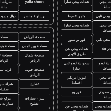
ت ببجي
شدات ببجي تمارا
yalla shoot
مباريات ا
قساط
مباشر
بجي تابي
متجر تقسيط
برشلونة مباشر
ريال مدريد
ت ببجي
شدات ببجي تمارا
قساط
سطحة الرياض
سطحه
بجي تابي
فور يو ستور
سطحة بين المدن
سطحة هيدر
ر 4u
شدات ببجي عن
طريق الايدي
سطحة شمال
سطحة غ
الرياض
الريا
لا لودو
شحن يلا لودو تابي
قساط
تمارا
سطحة جنوب
اقرب س
الرياض
ت ببجي
ايتونز امريكي
قساط
اقساط
تشليح
شراء سيا
سكرا
ز سعودي
فور يو
قساط
شراء سيارات
موقع شر
تشليح
سيارات ت
دات ببجي
شدات ببجي عن