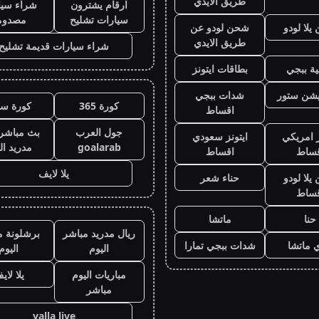
طريق الايدي
ارقام يشترون
شراء سيا
سيارات تشليح
مصدوم
لا لودو
شحن لودو عن
طريق الايدي
شراء سيارات قديمة تشليح
ة ببجي
بطاقات ايتونز
يشن ستور
شدات ببجي
كورة 365
كورة سي
اقساط
جول العرب
بث مباشر 
ز امريكي
ايتونز سعودي
goalarab
مدريد ال
قساط
اقساط
يلا لايف
لا لودو
حناء شعر
قساط
حنا
ماتشا
ريال مدريد مباشر
برشلونة م
 ماتشا
شدات ببجي تمارا
اليوم
اليوم
مباريات اليوم
يلا لاي
مباشر
yalla live