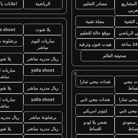
المشاريع
مصادر التعليم
الرياضية
اعلانات با
عربي
 التقنية
مجلة تقنية
يلا شوت
la shoot
ي الرياضي
موقع حالة للتعليم
مباريات اليوم
برشلونة م
هيدب فنون وترفيه
مباشر
صحيفة العالم
ريال مدريد مباشر
يلا شو
yalla shoot
مباريات ا
!
مباشر
ت ببجي
شدات ببجي تمارا
قساط
ريال مدريد مباشر
يلا شو
بجي تمارا
شدات ببجي تابي
yalla shoot
مباريات ا
مباشر
بجي تابي
ايتونز امريكي
برشلونة مباشر
ريال مدريد
ز سعودي
شحن يلا لودو
قساط
اقساط
ريال مدريد مباشر
يلا شو