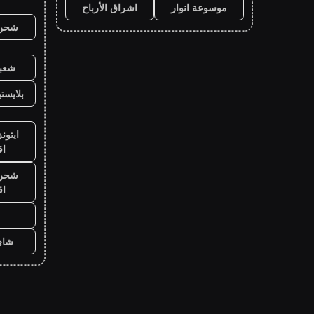
موسوعة انوار
اشراق الأرباح
شحن ي
شعبي
بلايست
ايتون
ا
شحن ي
ا
شاي