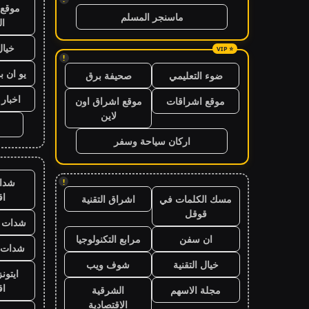
موقع 
ماسنجر المسلم
ال
خيال
!
يو ان ب
ضوء التعليمي
صحيفة برق
اخبار 24 ساعة
موقع اشراقات
موقع اشراق اون
لاين
اركان سياحة وسفر
شدا
!
ا
مسك الكلمات في
اشراق التقنية
قوقل
شدات ب
ان سفن
مرابع التكنولوجيا
شدات ب
خيال التقنية
شوف ويب
ايتون
ا
مجلة الاسهم
الشرقية
الاقتصادية