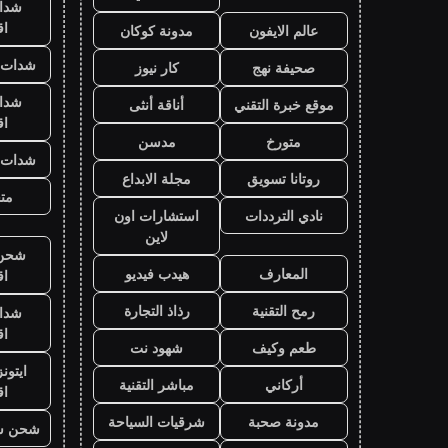
شدا
ا
عالم الايفون
مدونة كوكان
شدات ب
صحيفة نهج
كار نيوز
شدا
موقع خبرة التقني
أناقة أنثى
ا
متورخ
مدسن
شدات ب
روتانا تسويق
مجلة الابداع
متج
نادي الترددات
استشارات اون
لاين
شحن ي
المعارف
هيدب فيديو
ا
رمح التقنية
رذاذ التجارة
شدا
ا
طعم وكيف
شهود نت
ايتون
أركاني
مباشر التقنية
ا
مدونة صحبة
شرقيات السياحة
شحن ش