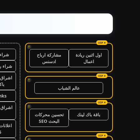
!
شراء 
اول اثنين ريادة
مشاركة ارباح
اعمال
ادسنس
شراء ر
اشراق 
!
باك
عالم الشباب
nks
!
اشراق ا
باقة باك لينك
تحسين محركات
البحث SEO
اعلانات
6
!