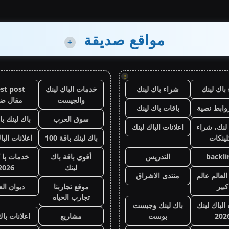
مواقع صديقة
+
!
باك لينك
شراء باك لينك
خدمات الباك لينك
st post
والجيست
مقال ض
وابط نصية
باقات باك لينك
سوق العرب
باك لينك باقة
لنك، شراء
اعلانات الباك لينك
لينكات
باك لينك باقة 100
اعلانات البا
backli
التدريس
أقوى باقة باك
خدمات با 
لينك
2026
لعالم عالم
منتدى الاشراق
كبير
موقع تجاربنا
ديوان ال
تجارب الحياه
 الباك لينك
باك لينك وجيست
202
بوست
مشاريع
اعلانات باك