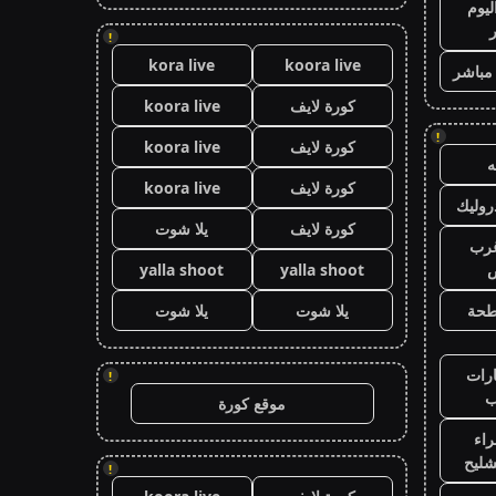
ليوم
!
kora live
koora live
 مباشر
كورة لايف
koora live
!
كورة لايف
koora live
كورة لايف
koora live
وليك
كورة لايف
يلا شوت
رب
ض
yalla shoot
yalla shoot
طحة
يلا شوت
يلا شوت
رات
!
ب
موقع كورة
اء
شليح
!