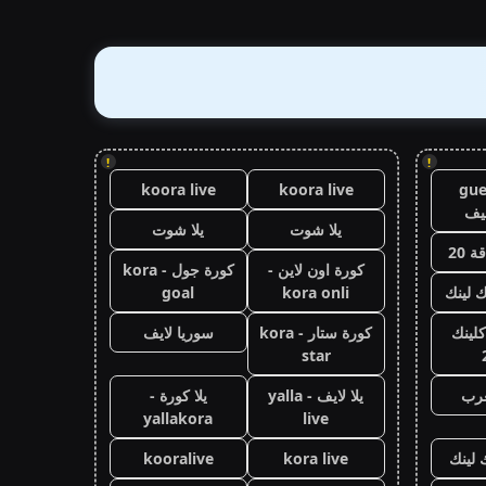
!
!
koora live
koora live
gue
يف
يلا شوت
يلا شوت
 20
كورة اون لاين -
كورة جول - kora
ك لينك
kora onli
goal
كلينك
كورة ستار - kora
سوريا لايف
star
عرب
يلا لايف - yalla
يلا كورة -
yallakora
live
 لينك
kora live
kooralive