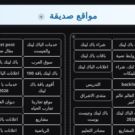
مواقع صديقة
+
!
باك لينك
شراء باك لينك
خدمات الباك لينك
st post
والجيست
مقال ض
وابط نصية
باقات باك لينك
سوق العرب
باك لينك باقة
لنك، شراء
اعلانات الباك لينك
لينكات
باك لينك باقة 100
اعلانات البا
backli
التدريس
أقوى باقة باك
خدمات با 
لينك
2026
لعالم عالم
منتدى الاشراق
كبير
موقع تجاربنا
ديوان ال
تجارب الحياه
 الباك لينك
باك لينك وجيست
202
بوست
مشاريع
اعلانات باك
المشاريع
مصادر التعليم
الرياضية
اعلانات با