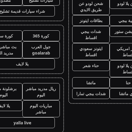
سيارات تشليح
مصدوم
لا لودو
شحن لودو عن
طريق الايدي
شراء سيارات قديمة تشليح
ة ببجي
بطاقات ايتونز
يشن ستور
شدات ببجي
كورة 365
كورة سي
اقساط
جول العرب
بث مباشر 
ز امريكي
ايتونز سعودي
goalarab
مدريد ال
قساط
اقساط
يلا لايف
لا لودو
حناء شعر
قساط
حنا
ماتشا
ريال مدريد مباشر
برشلونة م
 ماتشا
شدات ببجي تمارا
اليوم
اليوم
مباريات اليوم
يلا لاي
مباشر
yalla live