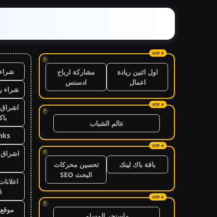
!
شراء 
اول اثنين ريادة
مشاركة ارباح
اعمال
ادسنس
شراء ر
اشراق 
!
باك
عالم الشباب
nks
!
اشراق ا
باقة باك لينك
تحسين محركات
البحث SEO
اعلانات
6
!
موقع 
ماسنجر المسلم