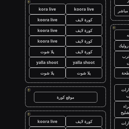
!
kora live
koora live
 مباشر
كورة لايف
koora live
!
كورة لايف
koora live
كورة لايف
koora live
وليك
كورة لايف
يلا شوت
رب
ض
yalla shoot
yalla shoot
طحة
يلا شوت
يلا شوت
رات
!
ب
موقع كورة
اء
شليح
!
كورة لايف
koora live
رات