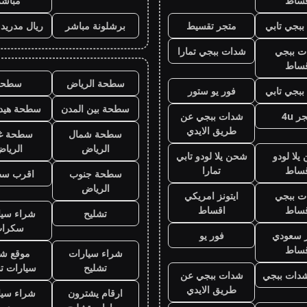
قساط
مباشر
بجي تابي
متجر تقسيط
برشلونة مباشر
ريال مدريد
ت ببجي
شدات ببجي تمارا
قساط
سطحة الرياض
سطحه
بجي تابي
فور يو ستور
سطحة بين المدن
سطحة هيدر
ر 4u
شدات ببجي عن
طريق الايدي
سطحة شمال
سطحة غ
الرياض
الريا
لا لودو
شحن يلا لودو تابي
قساط
تمارا
سطحة جنوب
اقرب س
الرياض
ت ببجي
ايتونز امريكي
قساط
اقساط
تشليح
شراء سيا
سكرا
ز سعودي
فور يو
قساط
شراء سيارات
موقع شر
تشليح
سيارات ت
دات ببجي
شدات ببجي عن
طريق الايدي
ارقام يشترون
شراء سيا