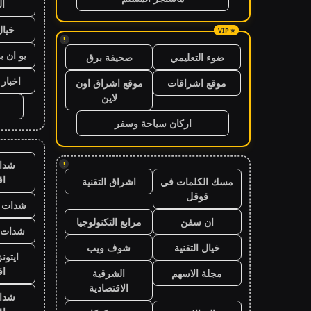
ال
خيال
!
يو ان ب
ضوء التعليمي
صحيفة برق
اخبار 24 ساعة
موقع اشراقات
موقع اشراق اون
لاين
اركان سياحة وسفر
شدا
!
ا
مسك الكلمات في
اشراق التقنية
قوقل
شدات ب
ان سفن
مرابع التكنولوجيا
شدات ب
خيال التقنية
شوف ويب
ايتون
ا
مجلة الاسهم
الشرقية
الاقتصادية
شدا