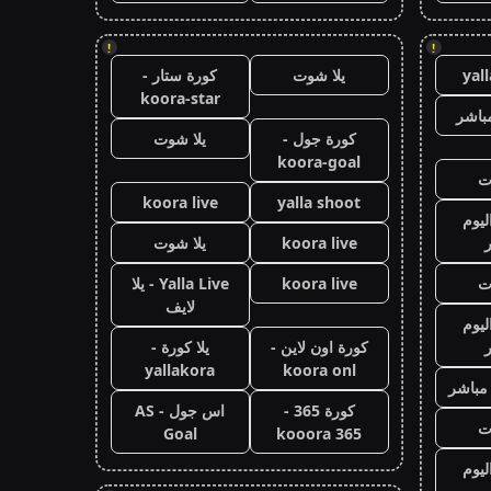
!
!
yal
يلا شوت
كورة ستار -
koora-star
باشر
كورة جول -
يلا شوت
koora-goal
ت
koora live
yalla shoot
ليوم
koora live
يلا شوت
ت
koora live
Yalla Live - يلا
لايف
ليوم
كورة اون لاين -
يلا كورة -
yallakora
koora onl
 مباشر
كورة 365 -
اس جول - AS
ت
Goal
kooora 365
ليوم