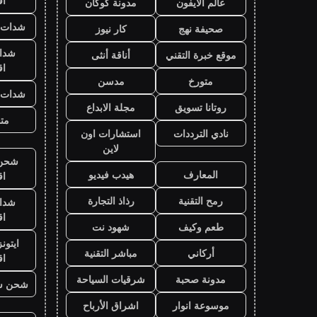
ا
عالم الايفون
مدونة كوكان
شدات ب
صحيفة نهج
كار نيوز
شدا
موقع خبرة التقني
أناقة أنثى
ا
متورخ
مدسن
شدات ب
روتانا تسويق
مجلة الابداع
متج
نادي الترددات
استشارات اون
لاين
شحن ي
المعارف
هيدب فيديو
ا
رمح التقنية
رذاذ التجارة
شدا
ا
طعم وكيف
شهود نت
ايتون
أركاني
مباشر التقنية
ا
مدونة صحبة
شرقيات السياحة
شحن ش
موسوعة انوار
اشراق الأرباح