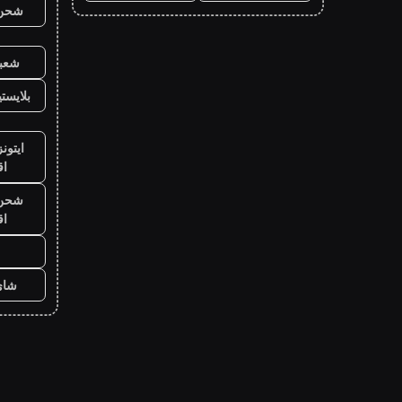
شحن ي
شعبي
بلايست
ايتون
ا
شحن ي
ا
شاي