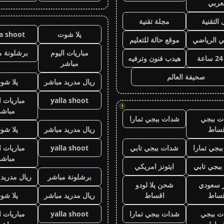
عربي
 التقنية
مجلة تقنية
يلا شوت
la shoot
ي الرياضي
موقع حالة للتعليم
مباريات اليوم
برشلونة م
هيدب فنون وترفيه
مباشر
صحيفة العالم
ريال مدريد مباشر
يلا شو
yalla shoot
مباريات ا
!
مباشر
ت ببجي
شدات ببجي تمارا
قساط
ريال مدريد مباشر
يلا شو
بجي تمارا
شدات ببجي تابي
yalla shoot
مباريات ا
مباشر
بجي تابي
ايتونز امريكي
برشلونة مباشر
ريال مدريد
ز سعودي
شحن يلا لودو
قساط
اقساط
ريال مدريد مباشر
يلا شو
ت ببجي
شدات ببجي تمارا
yalla shoot
مباريات ا