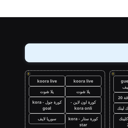
!
!
koora live
koora live
gue
يف
يلا شوت
يلا شوت
 20
كورة اون لاين -
كورة جول - kora
ك لينك
kora onli
goal
كلينك
كورة ستار - kora
سوريا لايف
star