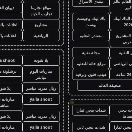
لعالم عالم
منتدى الاشراق
كبير
موقع تجاربنا
ديوان ال
تجارب الحياه
 الباك لينك
باك لينك وجيست
202
بوست
مشاريع
اعلانات باك
المشاريع
مصادر التعليم
الرياضية
اعلانات با
عربي
 التقنية
مجلة تقنية
يلا شوت
la shoot
ي الرياضي
موقع حالة للتعليم
مباريات اليوم
برشلونة م
هيدب فنون وترفيه
مباشر
صحيفة العالم
ريال مدريد مباشر
يلا شو
yalla shoot
مباريات ا
!
مباشر
ت ببجي
شدات ببجي تمارا
قساط
ريال مدريد مباشر
يلا شو
بجي تمارا
شدات ببجي تابي
yalla shoot
مباريات ا