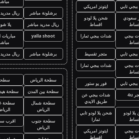
مباشر
بجي تابي
ايتونز امريكي
برشلونة مباشر
ريال مدريد
ز سعودي
شحن يلا لودو
قساط
اقساط
ريال مدريد مباشر
يلا شو
ت ببجي
شدات ببجي تمارا
yalla shoot
مباريات ا
قساط
مباشر
بجي تابي
متجر تقسيط
برشلونة مباشر
ريال مدريد
ت ببجي
شدات ببجي تمارا
قساط
سطحة الرياض
سطحه
بجي تابي
فور يو ستور
سطحة بين المدن
سطحة هيدر
ر 4u
شدات ببجي عن
طريق الايدي
سطحة شمال
سطحة غ
الرياض
الريا
لا لودو
شحن يلا لودو تابي
قساط
تمارا
سطحة جنوب
اقرب س
الرياض
ت ببجي
ايتونز امريكي
قساط
اقساط
تشليح
شراء سيا