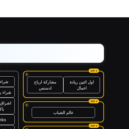
!
شراء 
اول اثنين ريادة
مشاركة ارباح
اعمال
ادسنس
شراء ر
اشراق 
!
باك
عالم الشباب
nks