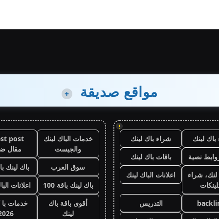
مواقع صديقة
+
!
باك لينك
شراء باك لينك
خدمات الباك لينك
st post
والجيست
مقال ض
وابط نصية
باقات باك لينك
سوق العرب
باك لينك باقة
لنك، شراء
اعلانات الباك لينك
لينكات
باك لينك باقة 100
اعلانات البا
backli
التدريس
أقوى باقة باك
خدمات با 
لينك
2026