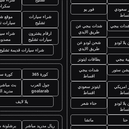
سكرا
ز سعودي
فور يو
قساط
شراء سيارات
موقع شر
تشليح
سيارات ت
دات ببجي
شدات ببجي عن
طريق الايدي
ارقام يشترون
شراء سيا
سيارات تشليح
مصدوم
لا لودو
شحن لودو عن
طريق الايدي
شراء سيارات قديمة تشليح
ة ببجي
بطاقات ايتونز
يشن ستور
شدات ببجي
كورة 365
كورة سي
اقساط
جول العرب
بث مباشر 
ز امريكي
ايتونز سعودي
goalarab
مدريد ال
قساط
اقساط
يلا لايف
لا لودو
حناء شعر
قساط
حنا
ماتشا
ريال مدريد مباشر
برشلونة م