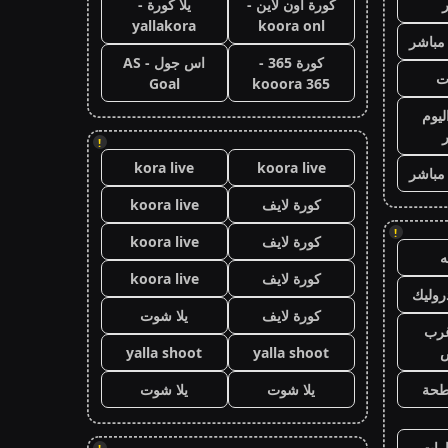
كورة اون لاين -
يلا كورة -
yallakora
koora onl
 مباشر
كورة 365 -
اس جول - AS
ت
Goal
kooora 365
ليوم
!
kora live
koora live
 مباشر
كورة لايف
koora live
!
كورة لايف
koora live
كورة لايف
koora live
وليك
كورة لايف
يلا شوت
رب
ض
yalla shoot
yalla shoot
طحة
يلا شوت
يلا شوت
رات