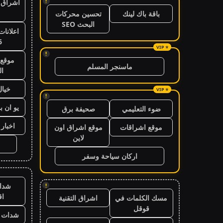
!
اشراق ا
باقة باك لينك
تحسين محركات
البحث SEO
اعلانات
6
!
موقع 
ماسنجر المسلم
ال
خيال
!
يو ان ب
ضوء التعليمي
صحيفة برق
اخبار 24 ساعة
موقع اشراقات
موقع اشراق اون
لاين
اركان سياحة وسفر
شدا
!
ا
مسك الكلمات في
اشراق التقنية
قوقل
شدات ب