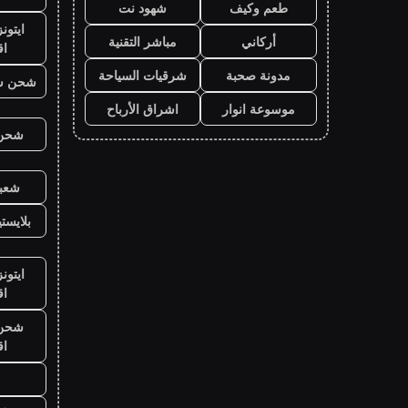
طعم وكيف
شهود نت
ايتون
أركاني
مباشر التقنية
ا
مدونة صحبة
شرقيات السياحة
شحن ش
موسوعة انوار
اشراق الأرباح
شحن ي
شعبي
بلايست
ايتون
ا
شحن ي
ا