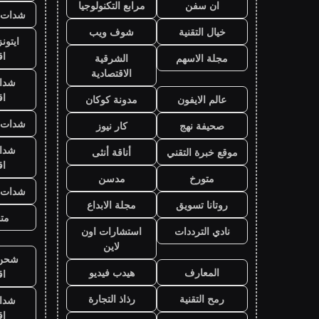
ان سفن
مرابع التكنولوجيا
شدات ب
خيال التقنية
شوف ويب
ايتون
ا
مجلة الاسهم
الشرقية
الاقتصادية
شدا
ا
عالم الايفون
مدونة كوكان
شدات ب
صحيفة نهج
كار نيوز
شدا
موقع خبرة التقني
أناقة أنثى
ا
متورخ
مدسن
شدات ب
روتانا تسويق
مجلة الابداع
متج
نادي الترددات
استشارات اون
لاين
شحن ي
المعارف
هيدب فيديو
ا
رمح التقنية
رذاذ التجارة
شدا
ا