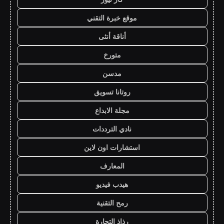
موقع خبرة التقني
أناقة أنثى
متورخ
مدسن
روتانا تسويق
مجلة الابداع
نادي الترددات
استشارات اون لاين
المعارف
هيدب فيديو
رمح التقنية
رذاذ التجارة