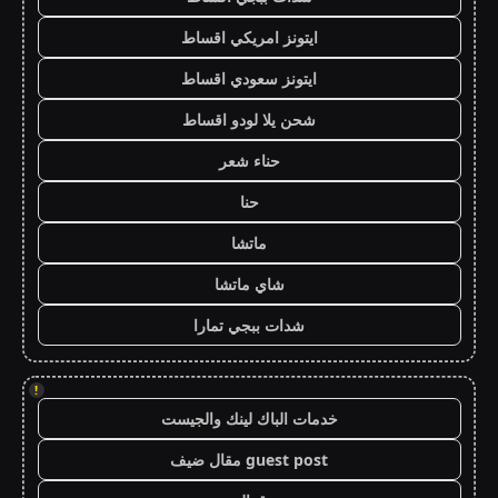
ايتونز امريكي اقساط
ايتونز سعودي اقساط
شحن يلا لودو اقساط
حناء شعر
حنا
ماتشا
شاي ماتشا
شدات ببجي تمارا
!
خدمات الباك لينك والجيست
guest post مقال ضيف