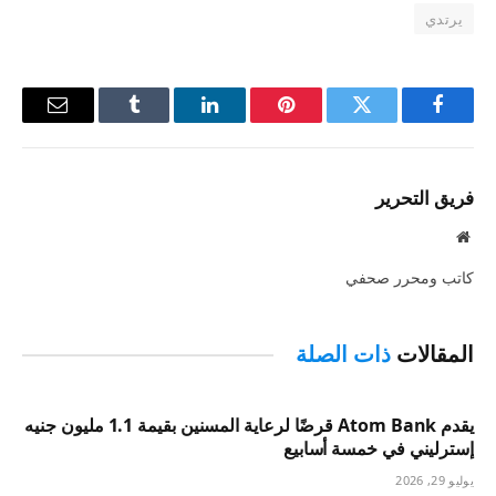
يرتدي
فيسبوك
تويتر
بينتيريست
لينكدإن
Tumblr
البريد
الإلكترو
فريق التحرير
موقع
الويب
كاتب ومحرر صحفي
المقالات
ذات الصلة
يقدم Atom Bank قرضًا لرعاية المسنين بقيمة 1.1 مليون جنيه
إسترليني في خمسة أسابيع
يوليو 29, 2026