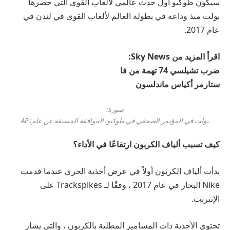
سيكون طوكيو أول حدث عالمي لألعاب القوى التي حضرها
بولت منذ وداعه في بطولة العالم لألعاب القوى في لندن في
عام 2017.
اقرأ المزيد من Sky News:
ضرب تشيلسي 74 تهمة من فا
ستارمر أكياس ماندلسون
صورة:
بولت في المؤتمر الصحفي في طوكيو. الموافقة المسبقة عن علم: AP
كيف تسبب ألياف الكربون ارتفاعًا في الأداء؟
بدأت ألياف الكربون أولاً في عرض أحذية الجري عندما قدمت
Nike البخار في عام 2017 ، وفقًا لـ Trackspikes على
الإنترنت.
تحتوي الأحذية ذات المسامير المطلية بالكربون ، والتي يشار