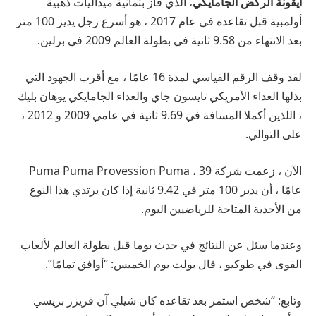
أيقونة الركض الجامايكي
، الذي فاز بثمانية ميداليات ذهبية
أولمبية قبل تقاعده في عام 2017 ، هو أسرع رجل يدير 100 متر
بعد الانتهاء من 9.58 ثانية في بطولة العالم 2009 في برلين.
لقد وقف الرقم القياسي لمدة 16 عامًا ، مع أقرب الجهود التي
بذلها العداء الأمريكي تايسون جاي والعداء الجامايكي يوهان بليك
، اللذين أكملا المسافة في 9.69 ثانية في عامي 2009 و 2012 ،
على التوالي.
الآن ، زعمت شركة Puma Puma Provession Puma ، 39
عامًا ، أن يدير 100 متر في 9.42 ثانية إذا كان يرتدي هذا النوع
من الأحذية المتاحة للرياضيين اليوم.
وعندما سئل عن النتائج في حدث بوما قبل بطولة العالم لألعاب
القوى في طوكيو ، قال بولت يوم الخميس: “أوافق تمامًا”.
وتابع: “شخص استمر بعد تقاعده كان شيلي آن فريزر بريسي