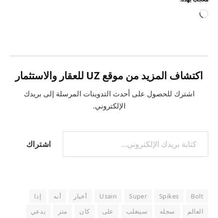
جاري
التحميل…
اكتشاف المزيد من موقع UZ للعقار والاستثمار
اشترك للحصول على أحدث التدوينات المرسلة إلى بريدك
الإلكتروني.
كتابة بريدك الإلكتروني...
اشتراك
Bolt
Spikes
Super
Usain
أخبار
أنه
إذا
العالم
سجله
سيتغلب
على
كان
متر
يدعي