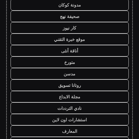
مدونة كوكان
صحيفة نهج
كار نيوز
موقع خبرة التقني
أناقة أنثى
متورخ
مدسن
روتانا تسويق
مجلة الابداع
نادي الترددات
استشارات اون لاين
المعارف