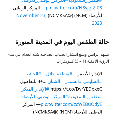
#طقس_السعودية
#المركز_الوطني_للأرصاد
pic.twitter.com/N8yjgtZiCS
— المركز الوطني
للأرصاد (NCM) (@NCMKSA)
November 23,
2023
حالة الطقس اليوم في المدينة المنورة
تشهد الرايس وينبع انتشار الضباب، يصاحبه شبه انعدام في مدى
الرؤية الأفقية (1 – 3) كيلومترات.
الإنذار الأصفر –
#منطقة_حائل
–
#الحائط
#السليمي
#الشملي
#الشنان
…+4 للتفاصيل
https://t.co/DvrYEDpxeC
#الإنذار_المبكر
#طقس_السعودية
#المركز_الوطني_للأرصاد
pic.twitter.com/zcWEBuOdyE
— المركز
الوطني للأرصاد (NCM) (@NCMKSA)