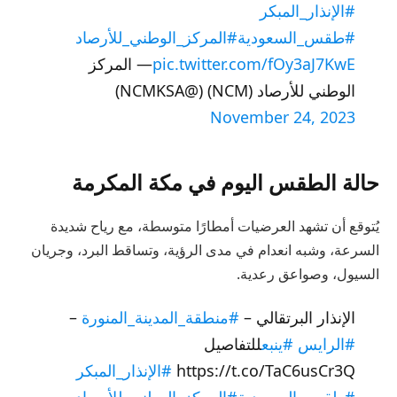
#الإنذار_المبكر
#طقس_السعودية
#المركز_الوطني_للأرصاد
pic.twitter.com/fOy3aJ7KwE
— المركز
الوطني للأرصاد (NCM) (@NCMKSA)
November 24, 2023
حالة الطقس اليوم في مكة المكرمة
يُتوقع أن تشهد العرضيات أمطارًا متوسطة، مع رياح شديدة
السرعة، وشبه انعدام في مدى الرؤية، وتساقط البرد، وجريان
السيول، وصواعق رعدية.
الإنذار البرتقالي –
#منطقة_المدينة_المنورة
–
#الرايس
#ينبع
للتفاصيل
https://t.co/TaC6usCr3Q
#الإنذار_المبكر