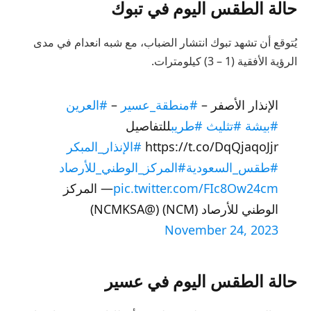
حالة الطقس اليوم في تبوك
يُتوقع أن تشهد تبوك انتشار الضباب، مع شبه انعدام في مدى
الرؤية الأفقية (1 – 3) كيلومترات.
الإنذار الأصفر –
#منطقة_عسير
–
#العرين
#بيشة
#تثليث
#طريب
للتفاصيل
https://t.co/DqQjaqoJjr
#الإنذار_المبكر
#طقس_السعودية
#المركز_الوطني_للأرصاد
pic.twitter.com/FIc8Ow24cm
— المركز
الوطني للأرصاد (NCM) (@NCMKSA)
November 24, 2023
حالة الطقس اليوم في عسير