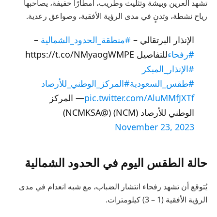
تشهد العرين وبيشة وتثليث وطريب، أمطارًا خفيفة، يصاحبها
رياح نشطة، وتدنٍ في مدى الرؤية الأفقية، وصواعق رعدية.
الإنذار البرتقالي –
#منطقة_الحدود_الشمالية
–
#رفحاء
للتفاصيل https://t.co/NMyaogWMPE
#الإنذار_المبكر
#طقس_السعودية
#المركز_الوطني_للأرصاد
pic.twitter.com/AluMMfJXTf
— المركز
الوطني للأرصاد (NCM) (@NCMKSA)
November 23, 2023
حالة الطقس اليوم في الحدود الشمالية
يُتوقع أن تشهد رفحاء انتشار الضباب، مع شبه انعدام في مدى
الرؤية الأفقية (1 – 3) كيلومترات.