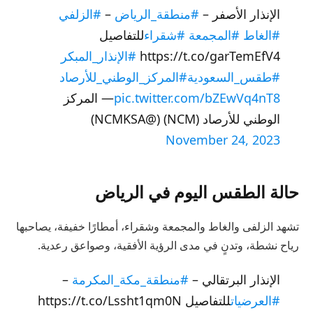
الإنذار الأصفر –
#منطقة_الرياض
–
#الزلفي
#الغاط
#المجمعة
#شقراء
للتفاصيل
https://t.co/garTemEfV4
#الإنذار_المبكر
#طقس_السعودية
#المركز_الوطني_للأرصاد
pic.twitter.com/bZEwVq4nT8
— المركز
الوطني للأرصاد (NCM) (@NCMKSA)
November 24, 2023
حالة الطقس اليوم في الرياض
تشهد الزلفى والغاط والمجمعة وشقراء، أمطارًا خفيفة، يصاحبها
رياح نشطة، وتدنٍ في مدى الرؤية الأفقية، وصواعق رعدية.
الإنذار البرتقالي –
#منطقة_مكة_المكرمة
–
#العرضيات
للتفاصيل https://t.co/Lssht1qm0N