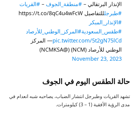
الإنذار البرتقالي –
#منطقة_الجوف
–
#القريات
#طبرجل
للتفاصيل https://t.co/8qC4u4wFcW
#الإنذار_المبكر
#طقس_السعودية
#المركز_الوطني_للأرصاد
pic.twitter.com/5t2gN75lCd
— المركز
الوطني للأرصاد (NCM) (@NCMKSA)
November 23, 2023
حالة الطقس اليوم في الجوف
تشهد القريات وطبرجل انتشار الضباب، يصاحبه شبه انعدام في
مدى الرؤية الأفقية (1 – 3) كيلومترات.