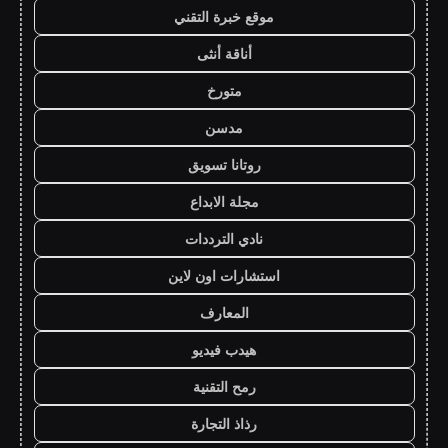
موقع خبرة التقني
أناقة أنثى
متورخ
مدسن
روتانا تسويق
مجلة الابداع
نادي الترددات
استشارات اون لاين
المعارف
هيدب فيديو
رمح التقنية
رذاذ التجارة