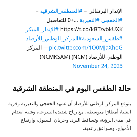
الإنذار البرتقالي –
#المنطقة_الشرقية
–
#الخفجي
#النعيرية
…+0 للتفاصيل
https://t.co/kBTzvbkUXK
#الإنذار_المبكر
#طقس_السعودية
#المركز_الوطني_للأرصاد
pic.twitter.com/1O0MJaXhoG
— المركز
الوطني للأرصاد (NCM) (@NCMKSA)
November 24, 2023
حالة الطقس اليوم في المنطقة الشرقية
يتوقع المركز الوطني للأرصاد أن تشهد الخفجي والنعيرية وقرية
العليا، أمطارًا متوسطة، مع رياح شديدة السرعة، وشبه انعدام
في مدى الرؤية، وتساقط البرد، وجريان السيول، وارتفاع
الأمواج، وصواعق رعدية.