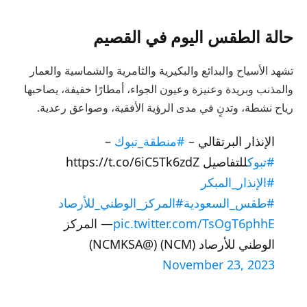
حالة الطقس اليوم في القصيم
تشهد الأسياح والبدائع والبكيرية والثامرية والشماسية والعمار
والمذنب وبريدة وعنيزة وعيون الجواء، أمطارًا خفيفة، يصاحبها
رياح نشطة، وتدنٍ في مدى الرؤية الأفقية، وصواعق رعدية.
الإنذار البرتقالي –
#منطقة_تبوك
–
#تبوك
للتفاصيل https://t.co/6iC5Tk6zdZ
#الإنذار_المبكر
#طقس_السعودية
#المركز_الوطني_للأرصاد
pic.twitter.com/TsOgT6phhE
— المركز
الوطني للأرصاد (NCM) (@NCMKSA)
November 23, 2023