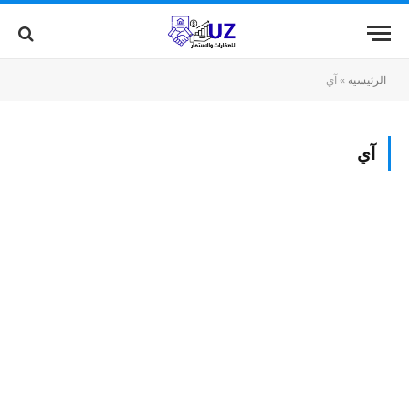
الرئيسية
»
آي
آي