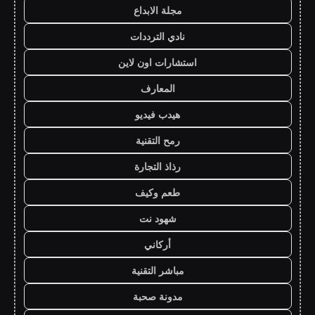
مجلة الابداع
نادي الترددات
استشارات اون لاين
المعارف
هيدب فيديو
رمح التقنية
رذاذ التجارة
طعم وكيف
شهود نت
أركاني
مباشر التقنية
مدونة صحبة