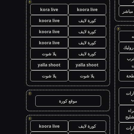
!
kora live
koora live
 مباشر
كورة لايف
koora live
!
كورة لايف
koora live
كورة لايف
koora live
وليك
كورة لايف
يلا شوت
رب
ض
yalla shoot
yalla shoot
طحة
يلا شوت
يلا شوت
رات
!
ب
موقع كورة
اء
شليح
!
كورة لايف
koora live
رات