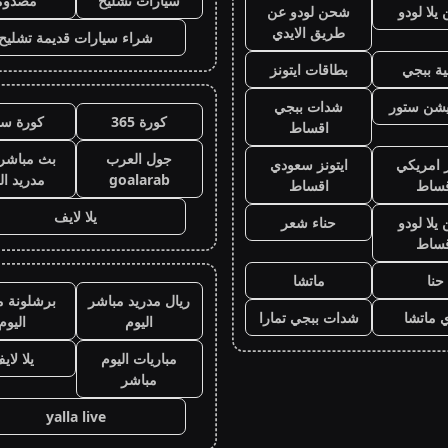
سيارات تشليح
مصدوم
لا لودو
شحن لودو عن
طريق الايدي
شراء سيارات قديمة تشليح
ة ببجي
بطاقات ايتونز
يشن ستور
شدات ببجي
كورة 365
كورة سي
اقساط
جول العرب
بث مباشر 
ز امريكي
ايتونز سعودي
goalarab
مدريد ال
قساط
اقساط
يلا لايف
لا لودو
حناء شعر
قساط
حنا
ماتشا
ريال مدريد مباشر
برشلونة م
 ماتشا
شدات ببجي تمارا
اليوم
اليوم
مباريات اليوم
يلا لاي
مباشر
yalla live