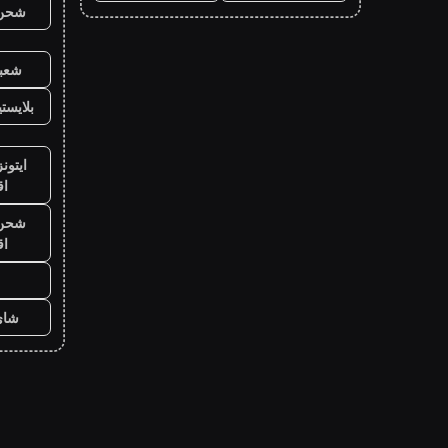
شحن ي
شعبي
بلايست
ايتون
ا
شحن ي
ا
شاي