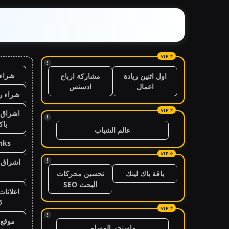
!
شراء 
اول اثنين ريادة
مشاركة ارباح
اعمال
ادسنس
شراء ر
اشراق 
!
باك
عالم الشباب
nks
!
اشراق ا
باقة باك لينك
تحسين محركات
البحث SEO
اعلانات
6
!
موقع 
ماسنجر المسلم