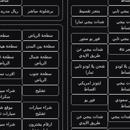
قساط
مباشر
بجي تابي
متجر تقسيط
برشلونة مباشر
ريال مدريد
ت ببجي
شدات ببجي تمارا
قساط
سطحة الرياض
سطحه
بجي تابي
فور يو ستور
سطحة بين المدن
سطحة هيدر
ر 4u
شدات ببجي عن
طريق الايدي
سطحة شمال
سطحة غ
الرياض
الريا
لا لودو
شحن يلا لودو تابي
قساط
تمارا
سطحة جنوب
اقرب س
الرياض
ت ببجي
ايتونز امريكي
قساط
اقساط
تشليح
شراء سيا
سكرا
ز سعودي
فور يو
قساط
شراء سيارات
موقع شر
تشليح
سيارات ت
دات ببجي
شدات ببجي عن
طريق الايدي
ارقام يشترون
شراء سيا