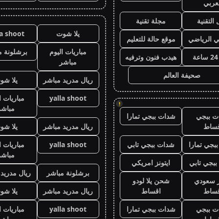
عربي
 التقنية
مجلة تقنية
يلا شوت
la shoot
ي الرياضي
موقع حالة للتعليم
مباريات اليوم
برشلونة م
هيدب فنون وترفيه
مباشر
صحيفة العالم
ريال مدريد مباشر
يلا شو
yalla shoot
مباريات ا
!
مباشر
ت ببجي
شدات ببجي تمارا
قساط
ريال مدريد مباشر
يلا شو
بجي تمارا
شدات ببجي تابي
yalla shoot
مباريات ا
مباشر
بجي تابي
ايتونز امريكي
برشلونة مباشر
ريال مدريد
ز سعودي
شحن يلا لودو
قساط
اقساط
ريال مدريد مباشر
يلا شو
ت ببجي
شدات ببجي تمارا
yalla shoot
مباريات ا