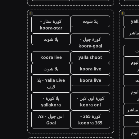
!
!
yal
يلا شوت
كورة ستار -
koora-star
باشر
كورة جول -
يلا شوت
koora-goal
ت
koora live
yalla shoot
ليوم
koora live
يلا شوت
ت
koora live
Yalla Live - يلا
لايف
ليوم
كورة اون لاين -
يلا كورة -
yallakora
koora onl
 مباشر
كورة 365 -
اس جول - AS
ت
Goal
kooora 365
ليوم