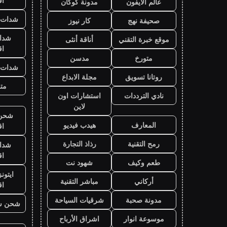
ا
عالم الايفون
مدونة كوكان
شدات ب
صحيفة نهج
كار نيوز
شدا
موقع خبرة التقني
أناقة أنثى
ا
متورخ
مدسن
شدات ب
روتانا تسويق
مجلة الابداع
متج
نادي الترددات
استشارات اون
لاين
شحن ي
المعارف
هيدب فيديو
ا
رمح التقنية
رذاذ التجارة
شدا
ا
طعم وكيف
شهود نت
ايتون
أركاني
مباشر التقنية
ا
مدونة صحبة
شرقيات السياحة
شحن ش
موسوعة انوار
اشراق الأرباح