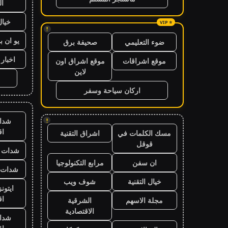
ال
خيال
!
يو ان ب
ضوء التعليمي
صحيفة برق
اخبار 24 ساعة
موقع اشراقات
موقع اشراق اون
لاين
اركان سياحة وسفر
شدا
!
ا
مسك الكلمات في
اشراق التقنية
قوقل
شدات ب
ان سفن
مرابع التكنولوجيا
شدات ب
خيال التقنية
شوف ويب
ايتون
ا
مجلة الاسهم
الشرقية
الاقتصادية
شدا