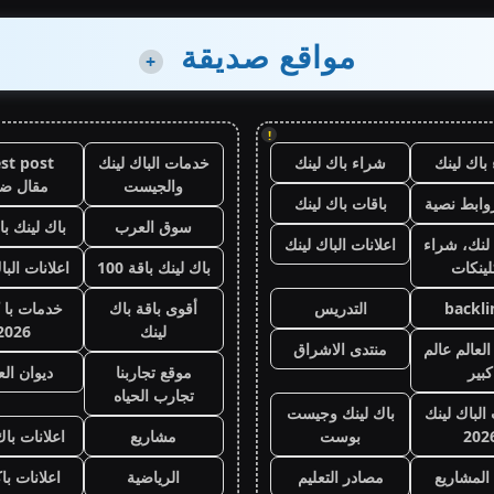
مواقع صديقة
+
!
باك لينك
شراء باك لينك
خدمات الباك لينك
st post
والجيست
مقال ض
وابط نصية
باقات باك لينك
سوق العرب
باك لينك باقة
لنك، شراء
اعلانات الباك لينك
لينكات
باك لينك باقة 100
اعلانات البا
backli
التدريس
أقوى باقة باك
خدمات با 
لينك
2026
لعالم عالم
منتدى الاشراق
كبير
موقع تجاربنا
ديوان ال
تجارب الحياه
 الباك لينك
باك لينك وجيست
202
بوست
مشاريع
اعلانات باك
المشاريع
مصادر التعليم
الرياضية
اعلانات با