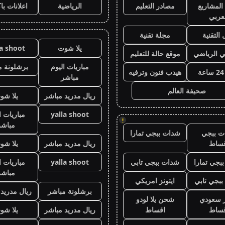
المشاريع
مصادر التعليم
الرياضية
اعلانات با
عربي
 التقنية
مجلة تقنية
يلا شوت
la shoot
ي الرياضي
موقع حالة للتعليم
مباريات اليوم
برشلونة م
هيدب فنون وترفيه
مباشر
صحيفة العالم
ريال مدريد مباشر
يلا شو
yalla shoot
مباريات ا
!
مباشر
ت ببجي
شدات ببجي تمارا
قساط
ريال مدريد مباشر
يلا شو
بجي تمارا
شدات ببجي تابي
yalla shoot
مباريات ا
مباشر
بجي تابي
ايتونز امريكي
برشلونة مباشر
ريال مدريد
ز سعودي
شحن يلا لودو
قساط
اقساط
ريال مدريد مباشر
يلا شو