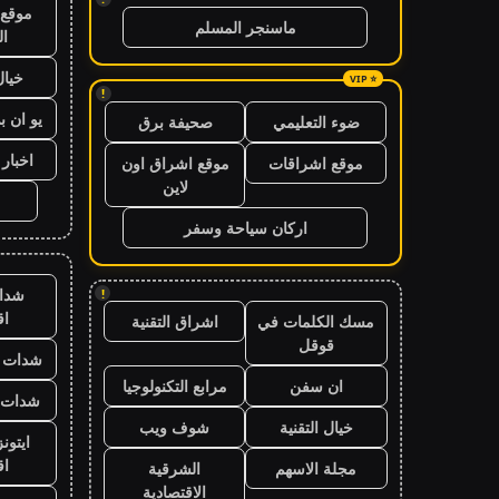
موقع 
ماسنجر المسلم
ال
خيال
!
يو ان ب
ضوء التعليمي
صحيفة برق
اخبار 24 ساعة
موقع اشراقات
موقع اشراق اون
لاين
اركان سياحة وسفر
شدا
!
ا
مسك الكلمات في
اشراق التقنية
قوقل
شدات ب
ان سفن
مرابع التكنولوجيا
شدات ب
خيال التقنية
شوف ويب
ايتون
ا
مجلة الاسهم
الشرقية
الاقتصادية