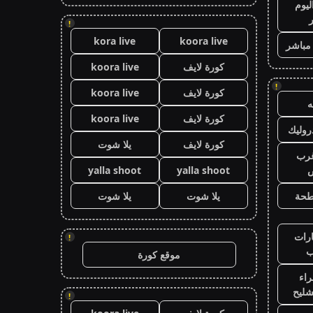
ليوم
!
kora live
koora live
 مباشر
كورة لايف
koora live
!
كورة لايف
koora live
كورة لايف
koora live
وليك
كورة لايف
يلا شوت
رب
ض
yalla shoot
yalla shoot
طحة
يلا شوت
يلا شوت
رات
!
ب
موقع كورة
اء
شليح
!