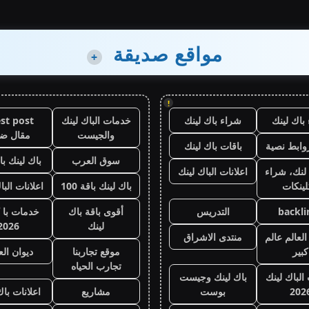
مواقع صديقة
+
!
باك لينك
شراء باك لينك
خدمات الباك لينك
st post
والجيست
مقال ض
وابط نصية
باقات باك لينك
سوق العرب
باك لينك باقة
لنك، شراء
اعلانات الباك لينك
لينكات
باك لينك باقة 100
اعلانات البا
backli
التدريس
أقوى باقة باك
خدمات با 
لينك
2026
لعالم عالم
منتدى الاشراق
كبير
موقع تجاربنا
ديوان ال
تجارب الحياه
 الباك لينك
باك لينك وجيست
202
بوست
مشاريع
اعلانات باك