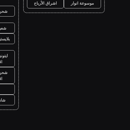
موسوعة انوار
اشراق الأرباح
شحن ي
شعبي
بلايست
ايتون
ا
شحن ي
ا
شاي