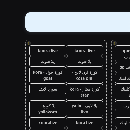
!
!
koora live
koora live
gue
يف
يلا شوت
يلا شوت
 20
كورة اون لاين -
كورة جول - kora
ك لينك
kora onli
goal
كلينك
كورة ستار - kora
سوريا لايف
star
عرب
يلا لايف - yalla
يلا كورة -
yallakora
live
 لينك
kora live
kooralive