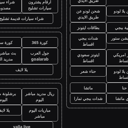
طريق الايدي
ارقام يشترون
شراء سيا
سيارات تشليح
مصدوم
لا لودو
شحن لودو عن
طريق الايدي
شراء سيارات قديمة تشليح
ة ببجي
بطاقات ايتونز
يشن ستور
شدات ببجي
كورة 365
كورة سي
اقساط
جول العرب
بث مباشر 
ز امريكي
ايتونز سعودي
goalarab
مدريد ال
قساط
اقساط
يلا لايف
لا لودو
حناء شعر
قساط
حنا
ماتشا
ريال مدريد مباشر
برشلونة م
 ماتشا
شدات ببجي تمارا
اليوم
اليوم
مباريات اليوم
يلا لاي
مباشر
yalla live