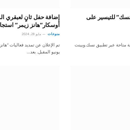
نسك” للتيسير على
إضافة حفل ثانٍ لعبقري ال
أوسكار”هانز زيمر” استجابة
منوعات
مايو 28, 2024
ية متاحة عبر تطبيق نسك.وبينت
يونيو المقبل. بعد…