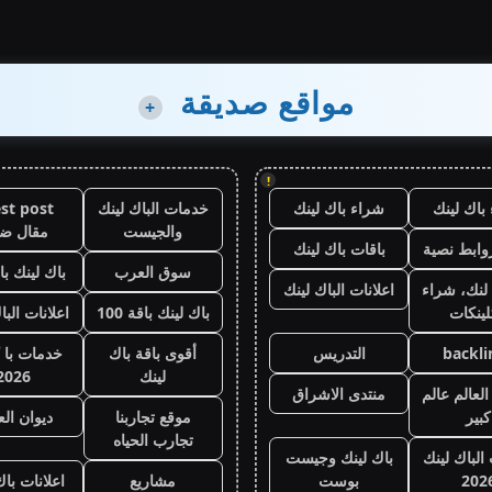
مواقع صديقة
+
!
باك لينك
شراء باك لينك
خدمات الباك لينك
st post
والجيست
مقال ض
وابط نصية
باقات باك لينك
سوق العرب
باك لينك باقة
لنك، شراء
اعلانات الباك لينك
لينكات
باك لينك باقة 100
اعلانات البا
backli
التدريس
أقوى باقة باك
خدمات با 
لينك
2026
لعالم عالم
منتدى الاشراق
كبير
موقع تجاربنا
ديوان ال
تجارب الحياه
 الباك لينك
باك لينك وجيست
202
بوست
مشاريع
اعلانات باك