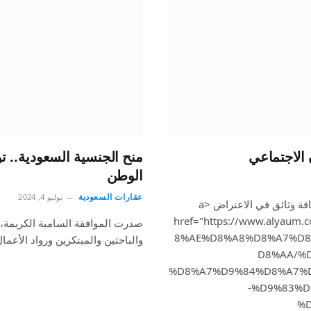
الاجتماعي
منح الجنسية السعودية.. ت
الوطن
عقارات السعودية
يوليو 4, 2024
<span style="background-color:white">يشير طلب إضافة وثائق في الاعتراض <a
href="https://www.alyau
صدرت الموافقة السامية الكريمة، ع
8%AE%D8%A8%D8%A7%D8
والباحثين والمبتكرين ورواد الأع
D8%AA/%
%D8%A7%D9%84%D8%A7%
-%D9%83%D
%