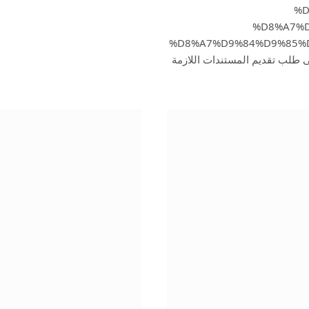
%D
%D8%A7%
%D8%A7%D9%84%D9%85%
D9%86" targ">بالضمان الاجتماعي</a>، إلى طلب تقديم المستندات اللازمة