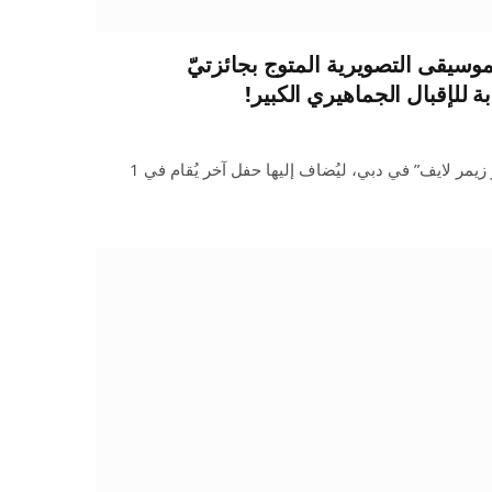
موسيقى التصويرية المتوج بجائزتيّ
 للإقبال الجماهيري الكبير!
تم الإعلان عن تمديد فعاليات “هانز زيمر لايف” في دبي، ليُضاف إليها حفل آخر يُقام في 1