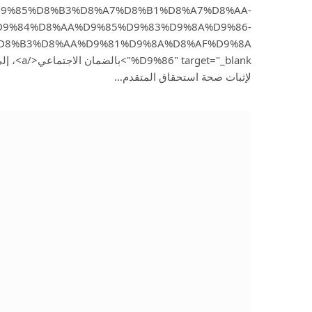
9%85%D8%B3%D8%A7%D8%B1%D8%A7%D8%AA-
D9%84%D8%AA%D9%85%D9%83%D9%8A%D9%86-
D8%B3%D8%AA%D9%81%D9%8A%D8%AF%D9%8A
%et="_blank
لإثبات صحة استحقاق المتقدم…