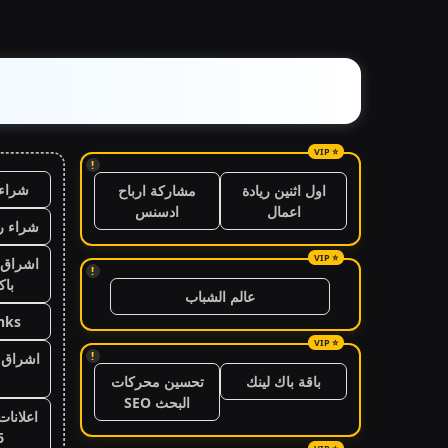
!
شراء 
اول اثنين ريادة
مشاركة ارباح
اعمال
ادسنس
شراء ر
اشراق 
!
باك
عالم الشباب
nks
!
اشراق ا
باقة باك لينك
تحسين محركات
البحث SEO
اعلانات
6