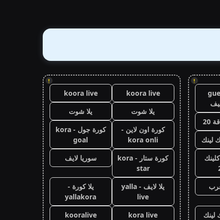
!
!
koora live
koora live
gue
يف
يلا شوت
يلا شوت
 20
كورة اون لاين -
كورة جول - kora
ك لينك
kora onli
goal
كلينك
كورة ستار - kora
سوريا لايف
star
عرب
يلا لايف - yalla
يلا كورة -
yallakora
live
 لينك
kora live
kooralive