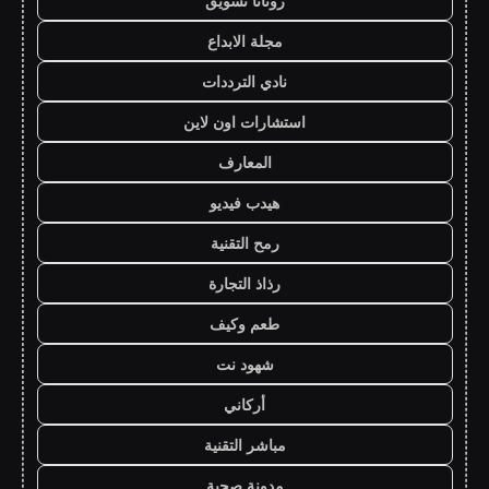
روتانا تسويق
مجلة الابداع
نادي الترددات
استشارات اون لاين
المعارف
هيدب فيديو
رمح التقنية
رذاذ التجارة
طعم وكيف
شهود نت
أركاني
مباشر التقنية
مدونة صحبة