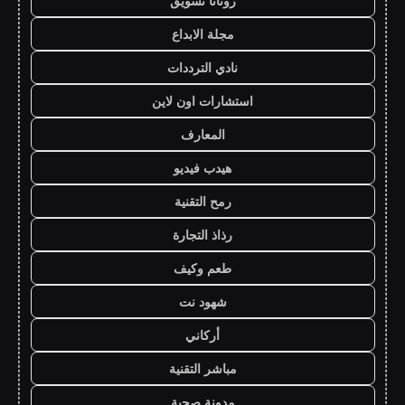
روتانا تسويق
مجلة الابداع
نادي الترددات
استشارات اون لاين
المعارف
هيدب فيديو
رمح التقنية
رذاذ التجارة
طعم وكيف
شهود نت
أركاني
مباشر التقنية
مدونة صحبة