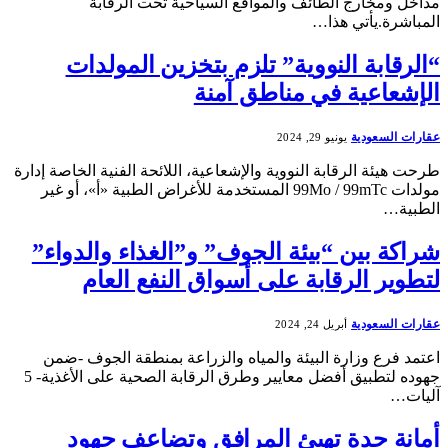
مداخل ومخارج الطائف والمواقع السياحية تحت الرقابة
المباشرة.يأتي هذا…
“الرقابة النووية” تلزم بتخزين المولدات
الإشعاعية في مناطق آمنة
عقارات السعودية
يونيو 29, 2024
طرحت هيئة الرقابة النووية والإشعاعية، اللائحة الفنية الخاصة إدارة
مولدات 99Mo / 99mTc المستخدمة للأغراض الطبية «أ»، أو غير
الطبية…
شراكة بين “بيئة الجوف” و”الغذاء والدواء”
لتطوير الرقابة على أسواق النفع العام
عقارات السعودية
أبريل 24, 2024
اعتمد فرع وزارة البيئة والمياه والزراعة بمنطقة الجوف -ضمن
جهوده لتطبيق أفضل معايير وطرق الرقابة الصحية على الأغذية- 5
آليات…
أمانة جدة تهيئ المرافق وتضاعف جهود