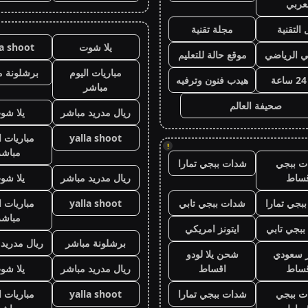
عربي
 التقنية
مجلة تقنية
يلا شوت
la shoot
ي الرياضي
موقع حالة للتعليم
مباريات اليوم
برشلونة م
هيدب فنون وترفيه
مباشر
صحيفة العالم
ريال مدريد مباشر
يلا شو
yalla shoot
مباريات ا
!
مباشر
ت ببجي
شدات ببجي تمارا
قساط
ريال مدريد مباشر
يلا شو
بجي تمارا
شدات ببجي تابي
yalla shoot
مباريات ا
مباشر
بجي تابي
ايتونز امريكي
برشلونة مباشر
ريال مدريد
ز سعودي
شحن يلا لودو
قساط
اقساط
ريال مدريد مباشر
يلا شو
ت ببجي
شدات ببجي تمارا
yalla shoot
مباريات ا