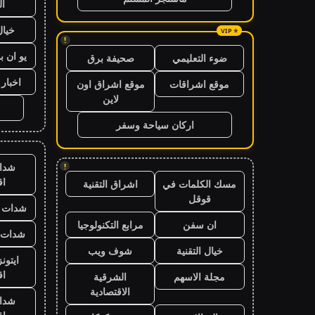
ال
خيال
!
يو ان ب
ضوء التعليمي
صحيفة برق
اخبار 24 ساعة
موقع اشراقات
موقع اشراق اون
لاين
اركان سياحة وسفر
شدا
!
ا
مسك الكلمات في
اشراق التقنية
قوقل
شدات ب
ان سفن
مرابع التكنولوجيا
شدات ب
خيال التقنية
شوف ويب
ايتون
ا
مجلة الاسهم
الشرقية
الاقتصادية
شدا