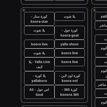
!
!
yal
يلا شوت
كورة ستار -
koora-star
باشر
كورة جول -
يلا شوت
koora-goal
ت
koora live
yalla shoot
ليوم
koora live
يلا شوت
ت
koora live
Yalla Live - يلا
لايف
ليوم
كورة اون لاين -
يلا كورة -
yallakora
koora onl
 مباشر
كورة 365 -
اس جول - AS
ت
Goal
kooora 365
ليوم