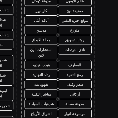
ا
عالم الايفون
مدونة كوكان
شدات ب
صحيفة نهج
كار نيوز
شدا
موقع خبرة التقني
أناقة أنثى
ا
متورخ
مدسن
شدات ب
روتانا تسويق
مجلة الابداع
متج
نادي الترددات
استشارات اون
لاين
شحن ي
المعارف
هيدب فيديو
ا
رمح التقنية
رذاذ التجارة
شدا
ا
طعم وكيف
شهود نت
ايتون
أركاني
مباشر التقنية
ا
مدونة صحبة
شرقيات السياحة
شحن ش
موسوعة انوار
اشراق الأرباح