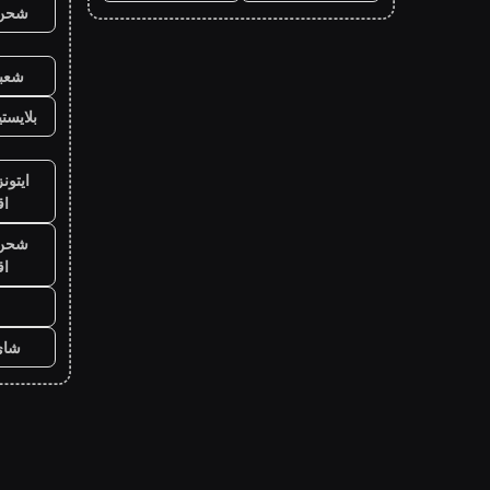
شحن ي
شعبي
بلايست
ايتون
ا
شحن ي
ا
شاي