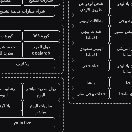
سيارات تشليح
مصدوم
لا لودو
شحن لودو عن
طريق الايدي
شراء سيارات قديمة تشليح
ة ببجي
بطاقات ايتونز
يشن ستور
شدات ببجي
كورة 365
كورة سي
اقساط
جول العرب
بث مباشر 
ز امريكي
ايتونز سعودي
goalarab
مدريد ال
قساط
اقساط
يلا لايف
لا لودو
حناء شعر
قساط
حنا
ماتشا
ريال مدريد مباشر
برشلونة م
 ماتشا
شدات ببجي تمارا
اليوم
اليوم
مباريات اليوم
يلا لاي
مباشر
yalla live