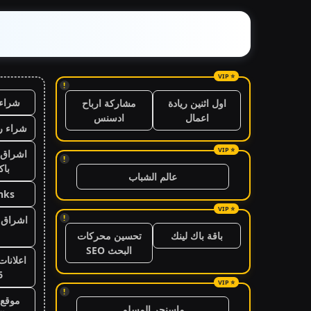
!
شراء 
اول اثنين ريادة
مشاركة ارباح
اعمال
ادسنس
شراء ر
اشراق 
!
باك
عالم الشباب
nks
!
اشراق ا
باقة باك لينك
تحسين محركات
البحث SEO
اعلانات
6
!
موقع 
ماسنجر المسلم