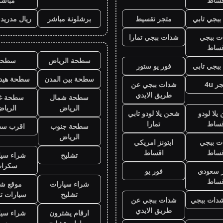
قساط
مباشر
بجي تابي
متجر تقسيط
برشلونة مباشر
ريال مدريد
ت ببجي
شدات ببجي تمارا
قساط
سطحة الرياض
سطحه
بجي تابي
فور يو ستور
سطحة بين المدن
سطحة هيدر
ر 4u
شدات ببجي عن
طريق الايدي
سطحة شمال
سطحة غ
الرياض
الريا
لا لودو
شحن يلا لودو تابي
قساط
تمارا
سطحة جنوب
اقرب س
الرياض
ت ببجي
ايتونز امريكي
قساط
اقساط
تشليح
شراء سيا
سكرا
ز سعودي
فور يو
قساط
شراء سيارات
موقع شر
تشليح
سيارات ت
دات ببجي
شدات ببجي عن
طريق الايدي
ارقام يشترون
شراء سيا