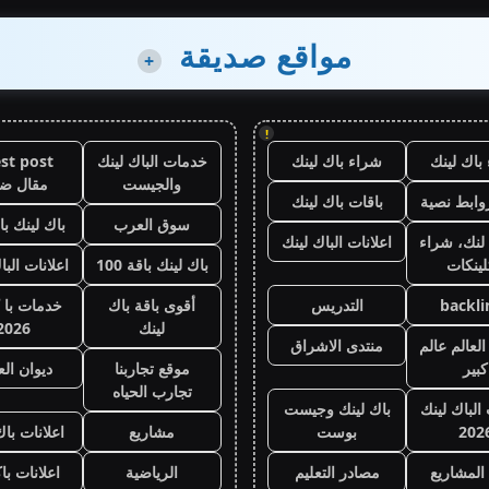
مواقع صديقة
+
!
باك لينك
شراء باك لينك
خدمات الباك لينك
st post
والجيست
مقال ض
وابط نصية
باقات باك لينك
سوق العرب
باك لينك باقة
لنك، شراء
اعلانات الباك لينك
لينكات
باك لينك باقة 100
اعلانات البا
backli
التدريس
أقوى باقة باك
خدمات با 
لينك
2026
لعالم عالم
منتدى الاشراق
كبير
موقع تجاربنا
ديوان ال
تجارب الحياه
 الباك لينك
باك لينك وجيست
202
بوست
مشاريع
اعلانات باك
المشاريع
مصادر التعليم
الرياضية
اعلانات با