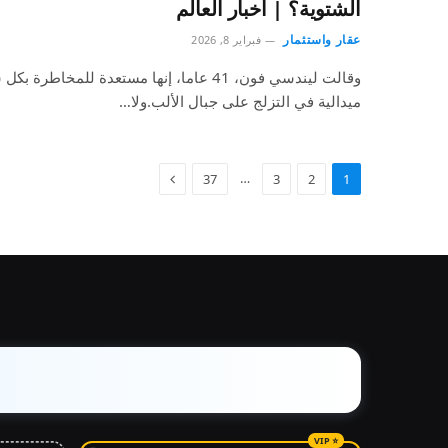
الشتوية؟ | أخبار العالم
عقار واستثمار
فبراير 8, 2026
وقالت ليندسي فون، 41 عاما، إنها مستعدة للمخ
ميدالية في التزلج على جبال الألب.ولا…
…
37
3
2
1