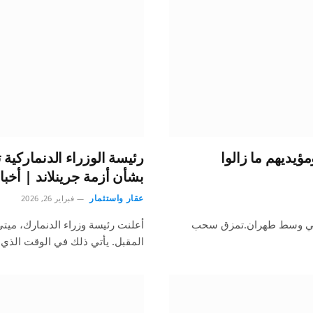
مؤيديهم ما زالوا
رئيسة الوزراء الدنماركية ت
بشأن أزمة جرينلاند | أخبار
عقار واستثمار
فبراير 26, 2026
رب في وسط طهران.تمزق سحب
أعلنت رئيسة وزراء الدنمارك، ميت
المقبل. يأتي ذلك في الوقت الذي