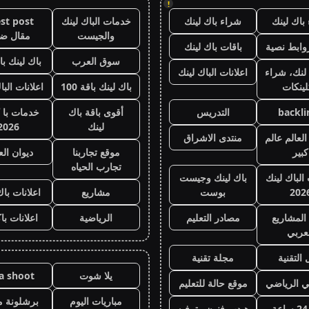
!
باك لينك
شراء باك لينك
خدمات الباك لينك
st post
والجيست
مقال ض
وابط نصية
باقات باك لينك
سوق العرب
باك لينك باقة
لنك، شراء
اعلانات الباك لينك
لينكات
باك لينك باقة 100
اعلانات البا
backli
التدريس
أقوى باقة باك
خدمات با 
لينك
2026
لعالم عالم
منتدى الاشراق
كبير
موقع تجاربنا
ديوان ال
تجارب الحياه
 الباك لينك
باك لينك وجيست
202
بوست
مشاريع
اعلانات باك
المشاريع
مصادر التعليم
الرياضية
اعلانات با
عربي
 التقنية
مجلة تقنية
يلا شوت
la shoot
ي الرياضي
موقع حالة للتعليم
مباريات اليوم
برشلونة م
هيدب فنون وترفيه