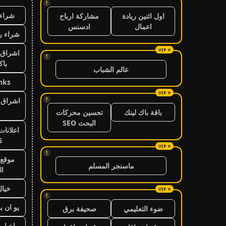
!
شراء 
اول اثنين ريادة
مشاركة ارباح
اعمال
ادسنس
شراء ر
اشراق 
!
باك
عالم الشباب
nks
!
اشراق ا
باقة باك لينك
تحسين محركات
البحث SEO
اعلانات
6
!
موقع 
ماسنجر المسلم
ال
خيال
!
يو ان ب
ضوء التعليمي
صحيفة برق
اخبار 24 ساعة