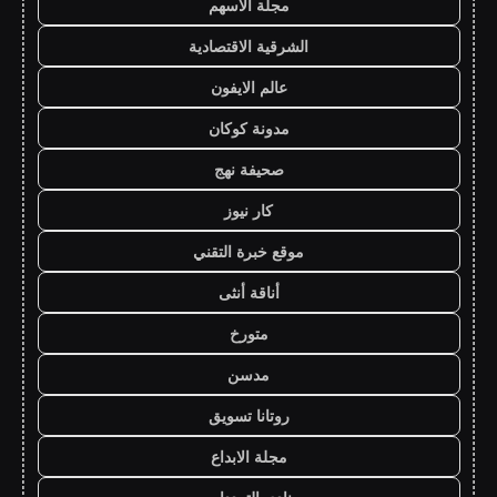
مجلة الاسهم
الشرقية الاقتصادية
عالم الايفون
مدونة كوكان
صحيفة نهج
كار نيوز
موقع خبرة التقني
أناقة أنثى
متورخ
مدسن
روتانا تسويق
مجلة الابداع