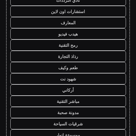
نادي الترددات
استشارات اون لاين
المعارف
هيدب فيديو
رمح التقنية
رذاذ التجارة
طعم وكيف
شهود نت
أركاني
مباشر التقنية
مدونة صحبة
شرقيات السياحة
موسوعة انوار