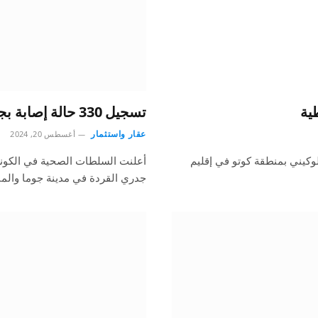
تسجيل 330 حالة إصابة بجدري القردة شرق الكونغو الديمقراطية
عقار واستثمار
أغسطس 20, 2024
 لوكيني بمنطقة كوتو في إقليم
جدري القردة في مدينة جوما والم