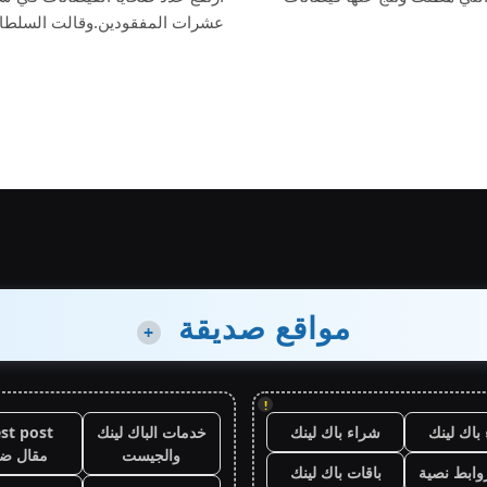
عشرات المفقودين.وقالت السلطات 
مواقع صديقة
+
!
باك لينك
شراء باك لينك
خدمات الباك لينك
st post
والجيست
مقال ض
وابط نصية
باقات باك لينك