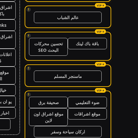
اشراق 
!
باك
عالم الشباب
nks
!
اشراق ا
باقة باك لينك
تحسين محركات
البحث SEO
اعلانات
6
!
موقع 
ماسنجر المسلم
ال
خيال
!
يو ان ب
ضوء التعليمي
صحيفة برق
اخبار 24 ساعة
موقع اشراقات
موقع اشراق اون
لاين
اركان سياحة وسفر