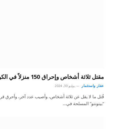
مقتل ثلاثة أشخاص وإحراق 150 منزلاً في الكونغو الديمقراطية
عقار واستثمار
يوليو 30, 2024
“بيتونتو” المسلحة في…