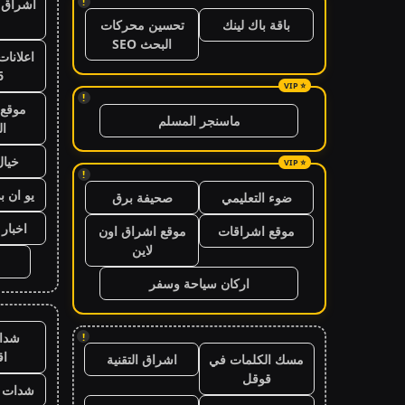
!
اشراق ا
باقة باك لينك
تحسين محركات
البحث SEO
اعلانات
6
!
موقع 
ماسنجر المسلم
ال
خيال
!
يو ان ب
ضوء التعليمي
صحيفة برق
اخبار 24 ساعة
موقع اشراقات
موقع اشراق اون
لاين
اركان سياحة وسفر
شدا
!
ا
مسك الكلمات في
اشراق التقنية
قوقل
شدات ب