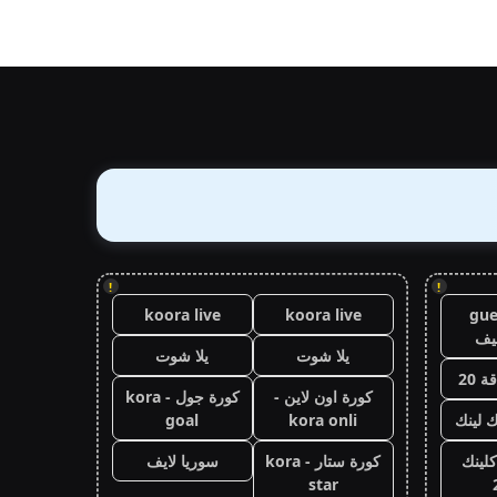
!
!
koora live
koora live
gue
يف
يلا شوت
يلا شوت
 20
كورة اون لاين -
كورة جول - kora
ك لينك
kora onli
goal
كلينك
كورة ستار - kora
سوريا لايف
star