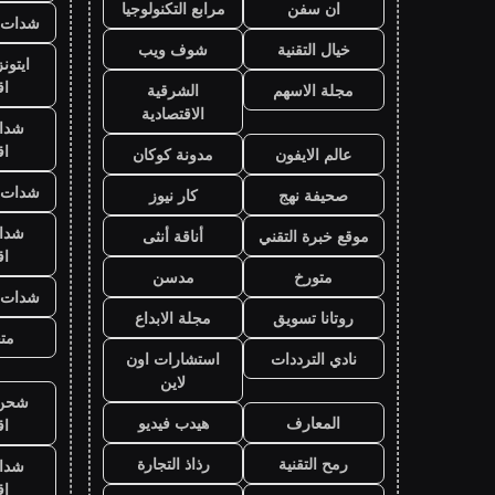
ان سفن
مرابع التكنولوجيا
شدات ب
خيال التقنية
شوف ويب
ايتون
ا
مجلة الاسهم
الشرقية
الاقتصادية
شدا
ا
عالم الايفون
مدونة كوكان
شدات ب
صحيفة نهج
كار نيوز
شدا
موقع خبرة التقني
أناقة أنثى
ا
متورخ
مدسن
شدات ب
روتانا تسويق
مجلة الابداع
متج
نادي الترددات
استشارات اون
لاين
شحن ي
المعارف
هيدب فيديو
ا
رمح التقنية
رذاذ التجارة
شدا
ا