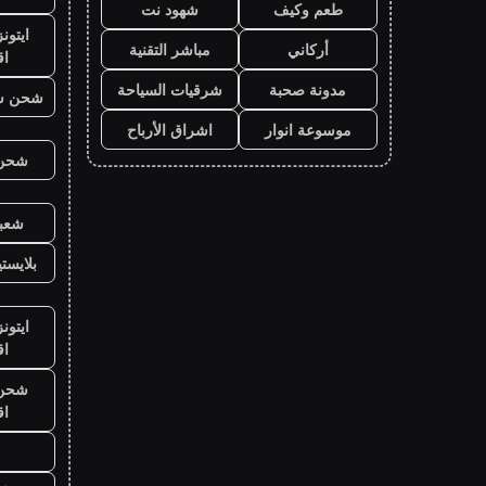
طعم وكيف
شهود نت
ايتون
أركاني
مباشر التقنية
ا
مدونة صحبة
شرقيات السياحة
شحن ش
موسوعة انوار
اشراق الأرباح
شحن ي
شعبي
بلايست
ايتون
ا
شحن ي
ا