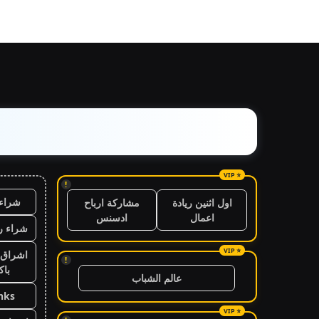
!
شراء 
اول اثنين ريادة
مشاركة ارباح
اعمال
ادسنس
شراء ر
اشراق 
!
باك
عالم الشباب
nks