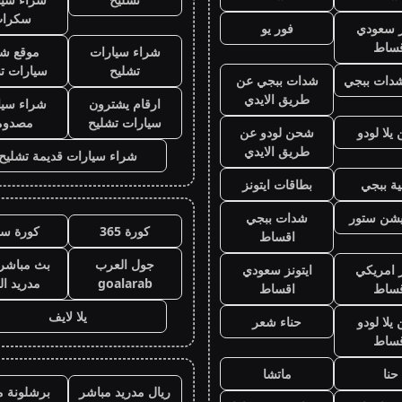
سكرا
ز سعودي
فور يو
قساط
شراء سيارات
موقع شر
تشليح
سيارات ت
دات ببجي
شدات ببجي عن
طريق الايدي
ارقام يشترون
شراء سيا
سيارات تشليح
مصدوم
لا لودو
شحن لودو عن
طريق الايدي
شراء سيارات قديمة تشليح
ة ببجي
بطاقات ايتونز
يشن ستور
شدات ببجي
كورة 365
كورة سي
اقساط
جول العرب
بث مباشر 
ز امريكي
ايتونز سعودي
goalarab
مدريد ال
قساط
اقساط
يلا لايف
لا لودو
حناء شعر
قساط
حنا
ماتشا
ريال مدريد مباشر
برشلونة م