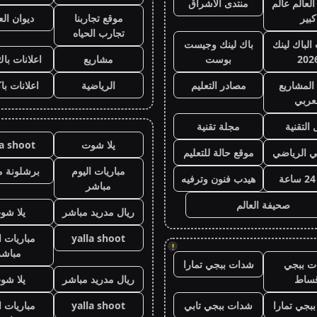
لعالم عالم
منتدى الاشراق
كبير
موقع تجاربنا
ديوان ال
تجارب الحياه
 الباك لينك
باك لينك وجيست
202
بوست
مشاريع
اعلانات باك
المشاريع
مصادر التعليم
الرياضية
اعلانات با
عربي
 التقنية
مجلة تقنية
يلا شوت
la shoot
ي الرياضي
موقع حالة للتعليم
مباريات اليوم
برشلونة م
هيدب فنون وترفيه
مباشر
صحيفة العالم
ريال مدريد مباشر
يلا شو
yalla shoot
مباريات ا
!
مباشر
ت ببجي
شدات ببجي تمارا
قساط
ريال مدريد مباشر
يلا شو
بجي تمارا
شدات ببجي تابي
yalla shoot
مباريات ا