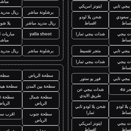
مباشر
بجي تابي
ايتونز امريكي
برشلونة مباشر
ريال مدريد
ز سعودي
شحن يلا لودو
قساط
اقساط
ريال مدريد مباشر
يلا شو
ت ببجي
شدات ببجي تمارا
yalla shoot
مباريات ا
قساط
مباشر
بجي تابي
متجر تقسيط
برشلونة مباشر
ريال مدريد
ت ببجي
شدات ببجي تمارا
قساط
سطحة الرياض
سطحه
بجي تابي
فور يو ستور
سطحة بين المدن
سطحة هيدر
ر 4u
شدات ببجي عن
طريق الايدي
سطحة شمال
سطحة غ
الرياض
الريا
لا لودو
شحن يلا لودو تابي
قساط
تمارا
سطحة جنوب
اقرب س
الرياض
ت ببجي
ايتونز امريكي
قساط
اقساط
تشليح
شراء سيا