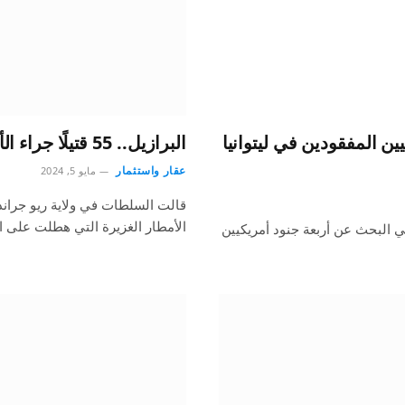
ين المفقودين في ليتوانيا
البرازيل.. 55 قتيلًا جراء الأمطار وأكثر من 70 في عداد المفقودين
عقار واستثمار
مايو 5, 2024
قالت السلطات في ولاية ريو جران
الأمطار الغزيرة التي هطلت على ا
في البحث عن أربعة جنود أمريكيين