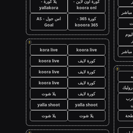
كورة اون لاين -
يلا كورة -
yallakora
koora onl
 مباشر
كورة 365 -
اس جول - AS
ت
Goal
kooora 365
ليوم
!
kora live
koora live
 مباشر
كورة لايف
koora live
!
كورة لايف
koora live
كورة لايف
koora live
وليك
كورة لايف
يلا شوت
رب
ض
yalla shoot
yalla shoot
طحة
يلا شوت
يلا شوت
رات