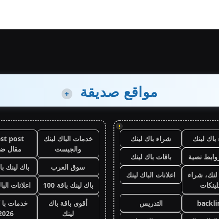
مواقع صديقة
+
!
باك لينك
شراء باك لينك
خدمات الباك لينك
st post
والجيست
مقال ض
وابط نصية
باقات باك لينك
سوق العرب
باك لينك باقة
لنك، شراء
اعلانات الباك لينك
لينكات
باك لينك باقة 100
اعلانات البا
backli
التدريس
أقوى باقة باك
خدمات با 
لينك
2026