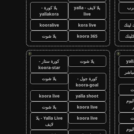
عرب
يلا لايف - yalla
يلا كورة -
yallakora
live
 لينك
kora live
kooralive
كلينك
koora 365
يلا شوت
!
!
yal
يلا شوت
كورة ستار -
koora-star
باشر
كورة جول -
يلا شوت
koora-goal
ت
koora live
yalla shoot
ليوم
koora live
يلا شوت
ت
koora live
Yalla Live - يلا
لايف
ليوم