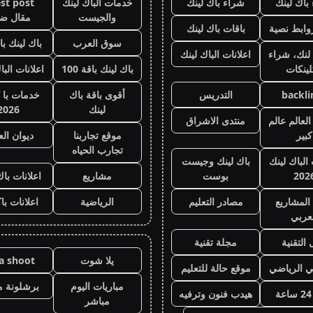
باك لينك
شراء باك لينك
خدمات الباك لينك
st post
والجيست
مقال ض
وابط نصية
باقات باك لينك
سوق العرب
باك لينك باقة
لنك، شراء
اعلانات الباك لينك
لينكات
باك لينك باقة 100
اعلانات البا
backli
التدريس
أقوى باقة باك
خدمات با 
لينك
2026
لعالم عالم
منتدى الاشراق
كبير
موقع تجاربنا
ديوان ال
تجارب الحياه
 الباك لينك
باك لينك وجيست
202
بوست
مشاريع
اعلانات باك
المشاريع
مصادر التعليم
الرياضية
اعلانات با
عربي
 التقنية
مجلة تقنية
يلا شوت
la shoot
ي الرياضي
موقع حالة للتعليم
مباريات اليوم
برشلونة م
هيدب فنون وترفيه
مباشر