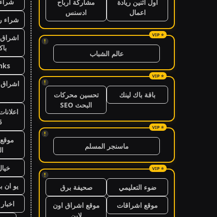
شراء 
اول اثنين ريادة
مشاركة ارباح
اعمال
ادسنس
شراء ر
اشراق 
!
باك
عالم الشباب
nks
!
اشراق ا
باقة باك لينك
تحسين محركات
البحث SEO
اعلانات
6
!
موقع 
ماسنجر المسلم
ال
خيال
!
يو ان ب
ضوء التعليمي
صحيفة برق
اخبار 24 ساعة
موقع اشراقات
موقع اشراق اون
لاين