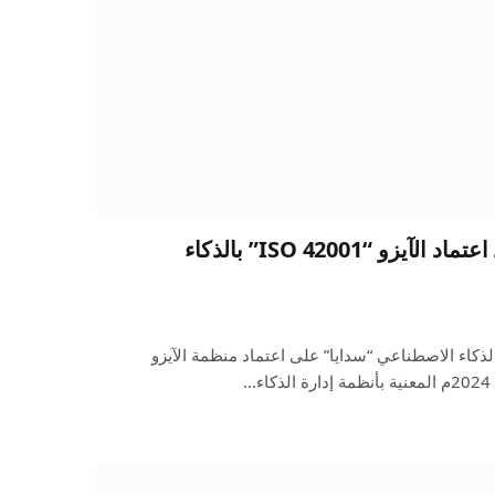
سدايا أول جهة عالميًا تنال اعتماد الآيزو “ISO 42001” بالذكاء
لذكاء الاصطناعي “سدايا” على اعتماد منظمة الآيزو