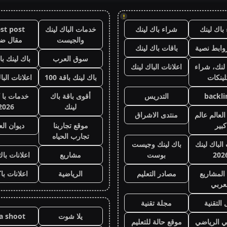
!
باك لينك
شراء باك لينك
خدمات الباك لينك
st post
والجيست
مقال ض
وابط نصية
باقات باك لينك
سوق العرب
باك لينك باقة
لنك، شراء
اعلانات الباك لينك
لينكات
باك لينك باقة 100
اعلانات البا
backli
التدريس
أقوى باقة باك
خدمات با 
لينك
2026
لعالم عالم
منتدى الاشراق
كبير
موقع تجاربنا
ديوان ال
تجارب الحياه
 الباك لينك
باك لينك وجيست
202
بوست
مشاريع
اعلانات باك
المشاريع
مصادر التعليم
الرياضية
اعلانات با
عربي
 التقنية
مجلة تقنية
يلا شوت
la shoot
ي الرياضي
موقع حالة للتعليم