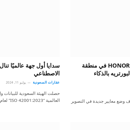
علامة HONOR تعلن عن إطلاق سلسلة HONOR 200 في منطقة
رتريه بالذكاء
الاصطناعي
عقارات السعودية
يوليو 11, 2024
حصلت الهيئة السعودية للبيانات وا
العالمية “ISO 42001:2023” لعام 2024م المعنية بأنظمة إدارة الذكاء…
مة هاتفي HONOR 200 Pro وHONOR 200، بهدف وضع معايير جديدة في التصوير