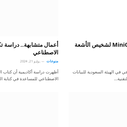
“سدايا” و”كاوست” تُطلقان نموذج MiniGPT-Med لشخيص الأشعة
أعمال متشابهة.. دراسة تك
الاصطناعي
منوعات
يوليو 21, 2024
ي في الهيئة السعودية للبيانات
أظهرت دراسة أكاديمية أن كتاب ال
لتقنية…
الاصطناعي للمساعدة في كتابة ال