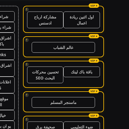
!
شراء 
اول اثنين ريادة
مشاركة ارباح
اعمال
ادسنس
شراء ر
اشراق 
!
باك
عالم الشباب
nks
!
اشراق ا
باقة باك لينك
تحسين محركات
البحث SEO
اعلانات
6
!
موقع 
ماسنجر المسلم
ال
خيال
!
يو ان ب
ضوء التعليمي
صحيفة برق