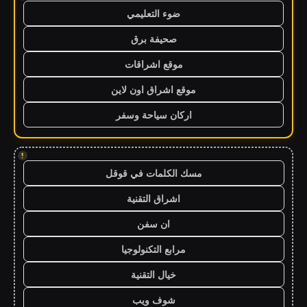
ضوء التعليمي
صحيفة برق
موقع اشراقات
موقع اشراق اون لاين
اركان سياحة وسفر
!
مسك الكلمات في قوقل
اشراق التقنية
ان سفن
مرابع التكنولوجيا
خيال التقنية
شوف ويب