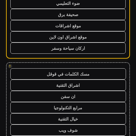
ضوء التعليمي
صحيفة برق
موقع اشراقات
موقع اشراق اون لاين
اركان سياحة وسفر
!
مسك الكلمات في قوقل
اشراق التقنية
ان سفن
مرابع التكنولوجيا
خيال التقنية
شوف ويب