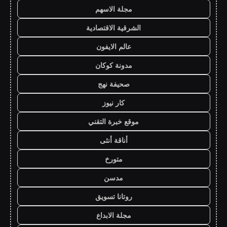
مجلة الاسهم
الشرقية الاقتصادية
عالم الايفون
مدونة كوكان
صحيفة نهج
كار نيوز
موقع خبرة التقني
أناقة أنثى
متورخ
مدسن
روتانا تسويق
مجلة الابداع