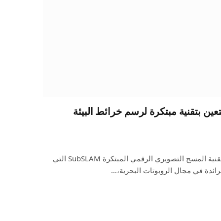
تعين بتقنية مبتكرة لرسم خرائط البيئة
استعانت “البحر الأحمر الدولية”، بتقنية المسح التصويري الرقمي المبتكرة SubSLAM التي