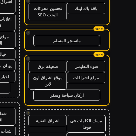
!
اشراق ا
باقة باك لينك
تحسين محركات
البحث SEO
اعلانات
6
!
موقع 
ماسنجر المسلم
ال
خيال
!
يو ان ب
ضوء التعليمي
صحيفة برق
اخبار 24 ساعة
موقع اشراقات
موقع اشراق اون
لاين
اركان سياحة وسفر
شدا
!
ا
مسك الكلمات في
اشراق التقنية
قوقل
شدات ب