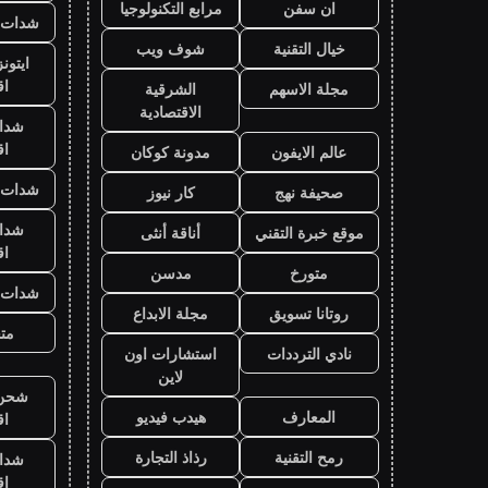
ان سفن
مرابع التكنولوجيا
شدات ب
خيال التقنية
شوف ويب
ايتون
ا
مجلة الاسهم
الشرقية
الاقتصادية
شدا
ا
عالم الايفون
مدونة كوكان
شدات ب
صحيفة نهج
كار نيوز
شدا
موقع خبرة التقني
أناقة أنثى
ا
متورخ
مدسن
شدات ب
روتانا تسويق
مجلة الابداع
متج
نادي الترددات
استشارات اون
لاين
شحن ي
المعارف
هيدب فيديو
ا
رمح التقنية
رذاذ التجارة
شدا
ا