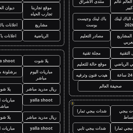
لعالم عالم
منتدى الاشراق
كبير
موقع تجاربنا
ديوان ال
تجارب الحياه
 الباك لينك
باك لينك وجيست
202
بوست
مشاريع
اعلانات باك
المشاريع
مصادر التعليم
الرياضية
اعلانات با
عربي
 التقنية
مجلة تقنية
يلا شوت
la shoot
ي الرياضي
موقع حالة للتعليم
مباريات اليوم
برشلونة م
هيدب فنون وترفيه
مباشر
صحيفة العالم
ريال مدريد مباشر
يلا شو
yalla shoot
مباريات ا
!
مباشر
ت ببجي
شدات ببجي تمارا
قساط
ريال مدريد مباشر
يلا شو
بجي تمارا
شدات ببجي تابي
yalla shoot
مباريات ا