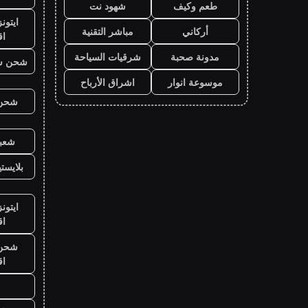
طعم وكيف
شهود نت
ايتون
أركاني
مباشر التقنية
ا
مدونة صحبة
شرقيات السياحة
شحن ش
موسوعة انوار
اشراق الأرباح
شحن ي
شعبي
بلايست
ايتون
ا
شحن ي
ا