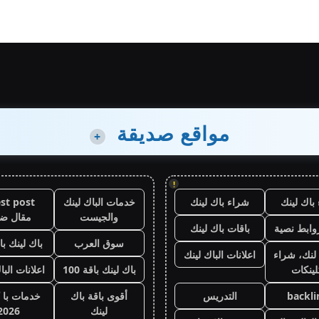
مواقع صديقة
+
!
باك لينك
شراء باك لينك
خدمات الباك لينك
st post
والجيست
مقال ض
وابط نصية
باقات باك لينك
سوق العرب
باك لينك باقة
لنك، شراء
اعلانات الباك لينك
لينكات
باك لينك باقة 100
اعلانات البا
backli
التدريس
أقوى باقة باك
خدمات با 
لينك
2026