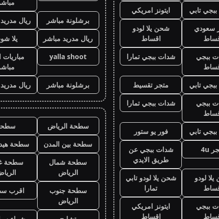
مباشر
بجي تابي
ايتونز امريكي
برشلونة مباشر
ريال مدريد
ز سعودي
شحن يلا لودو
قساط
اقساط
ريال مدريد مباشر
يلا شو
ت ببجي
شدات ببجي تمارا
yalla shoot
مباريات ا
قساط
مباشر
بجي تابي
متجر تقسيط
برشلونة مباشر
ريال مدريد
ت ببجي
شدات ببجي تمارا
قساط
سطحة الرياض
سطحه
بجي تابي
فور يو ستور
سطحة بين المدن
سطحة هيدر
ر 4u
شدات ببجي عن
طريق الايدي
سطحة شمال
سطحة غ
الرياض
الريا
لا لودو
شحن يلا لودو تابي
قساط
تمارا
سطحة جنوب
اقرب س
الرياض
ت ببجي
ايتونز امريكي
قساط
اقساط
تشليح
شراء سيا