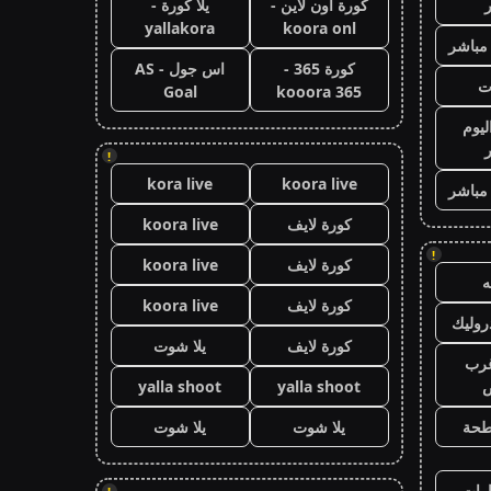
كورة اون لاين -
يلا كورة -
yallakora
koora onl
 مباشر
كورة 365 -
اس جول - AS
ت
Goal
kooora 365
ليوم
!
kora live
koora live
 مباشر
كورة لايف
koora live
!
كورة لايف
koora live
كورة لايف
koora live
وليك
كورة لايف
يلا شوت
رب
ض
yalla shoot
yalla shoot
طحة
يلا شوت
يلا شوت
رات