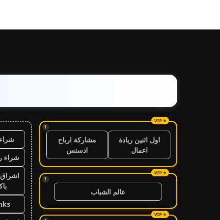
!
شراء 
اول اثنين ريادة
مشاركة ارباح
اعمال
ادسنس
شراء ر
اشراق 
!
باك
عالم الشباب
nks