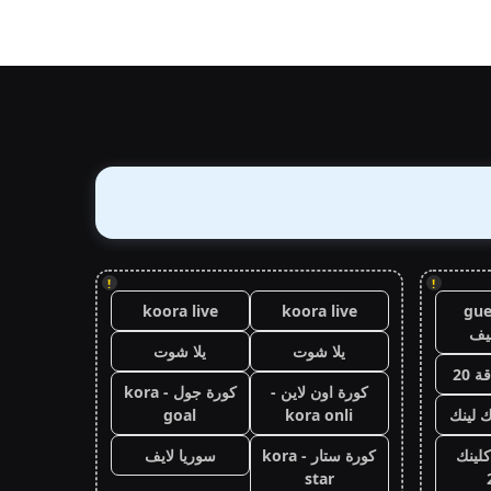
!
!
koora live
koora live
gue
يف
يلا شوت
يلا شوت
 20
كورة اون لاين -
كورة جول - kora
ك لينك
kora onli
goal
كلينك
كورة ستار - kora
سوريا لايف
star