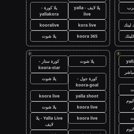
عرب
يلا لايف - yalla
يلا كورة -
yallakora
live
 لينك
kora live
kooralive
كلينك
koora 365
يلا شوت
!
!
yal
يلا شوت
كورة ستار -
koora-star
باشر
كورة جول -
يلا شوت
koora-goal
ت
koora live
yalla shoot
ليوم
koora live
يلا شوت
ت
koora live
Yalla Live - يلا
لايف
ليوم