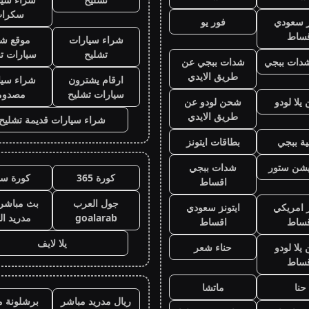
سكرا
ز سعودي
فور يو
قساط
شراء سيارات
موقع شر
تشليح
سيارات ت
دات ببجي
شدات ببجي عن
طريق الايدي
ارقام يشترون
شراء سيا
سيارات تشليح
مصدوم
لا لودو
شحن لودو عن
طريق الايدي
شراء سيارات قديمة تشليح
ة ببجي
بطاقات ايتونز
يشن ستور
شدات ببجي
كورة 365
كورة سي
اقساط
جول العرب
بث مباشر 
ز امريكي
ايتونز سعودي
goalarab
مدريد ال
قساط
اقساط
يلا لايف
لا لودو
حناء شعر
قساط
حنا
ماتشا
ريال مدريد مباشر
برشلونة م