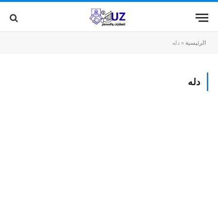
الرئيسية
»
دله
دله