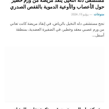
مستشفى دله النخيل ينقذ مريضة من ورم خطير
حول الأعصاب والأوعية الدموية بالقفص الصدري
منوعات
يوليو 15, 2024
نجح مستشفى دله النخيل بالرياض، في إنقاذ مريضة كانت تعاني
من ورم عصبي معقد وخطير، في الضفيرة العضدية، بمنطقة
أسفل…