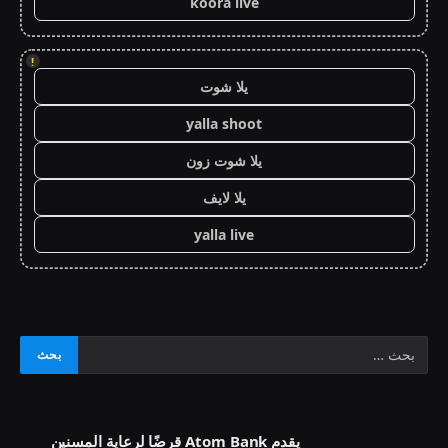
koora live
!
يلا شوت
yalla shoot
يلا شوت زون
يلا لايف
yalla live
يقدم Atom Bank قرضًا لرعاية المسنين