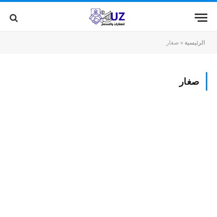
الرئيسية
»
صغار
صغار