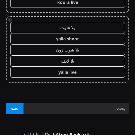
koora live
!
يلا شوت
yalla shoot
يلا شوت زون
يلا لايف
yalla live
يقدم Atom Bank قرضًا لرعاية المسنين