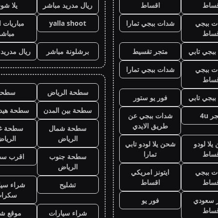
قساط
اقساط
ريال مدريد مباشر
يلا شو
ت ببجي
شدات ببجي تمارا
yalla shoot
مباريات ا
قساط
مباشر
بجي تابي
متجر تقسيط
برشلونة مباشر
ريال مدريد
ت ببجي
شدات ببجي تمارا
قساط
سطحة الرياض
سطحه
بجي تابي
فور يو ستور
سطحة بين المدن
سطحة هيدر
ر 4u
شدات ببجي عن
طريق الايدي
سطحة شمال
سطحة غ
الرياض
الريا
لا لودو
شحن يلا لودو تابي
قساط
تمارا
سطحة جنوب
اقرب س
الرياض
ت ببجي
ايتونز امريكي
قساط
اقساط
تشليح
شراء سيا
سكرا
ز سعودي
فور يو
قساط
شراء سيارات
موقع شر