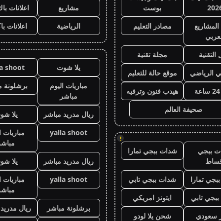
202
بوست
مشاريع
اعلانات باك
المشاريع
مصادر التعليم
الرياضية
اعلانات با
عربي
 التقنية
مجلة تقنية
يلا شوت
la shoot
ي الرياضي
موقع حالة للتعليم
مباريات اليوم
برشلونة م
هيدب فنون وترفيه
مباشر
صحيفة العالم
ريال مدريد مباشر
يلا شو
yalla shoot
مباريات ا
!
مباشر
ت ببجي
شدات ببجي تمارا
قساط
ريال مدريد مباشر
يلا شو
بجي تمارا
شدات ببجي تابي
yalla shoot
مباريات ا
مباشر
بجي تابي
ايتونز امريكي
برشلونة مباشر
ريال مدريد
ز سعودي
شحن يلا لودو