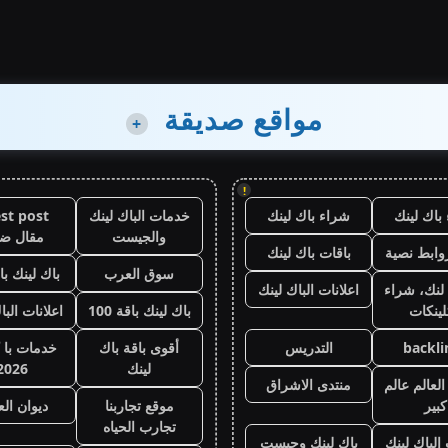
مواقع صديقة
+
!
باك لينك
شراء باك لينك
خدمات الباك لينك
st post
والجيست
مقال ض
وابط نصية
باقات باك لينك
سوق العرب
باك لينك باقة
لنك، شراء
اعلانات الباك لينك
لينكات
باك لينك باقة 100
اعلانات البا
backli
التدريس
أقوى باقة باك
خدمات با 
لينك
2026
لعالم عالم
منتدى الاشراق
كبير
موقع تجاربنا
ديوان ال
تجارب الحياه
 الباك لينك
باك لينك وجيست