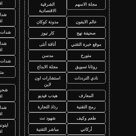
ا
مجلة الاسهم
الشرقية
الاقتصادية
شدا
ا
عالم الايفون
مدونة كوكان
شدات ب
صحيفة نهج
كار نيوز
شدا
موقع خبرة التقني
أناقة أنثى
ا
متورخ
مدسن
شدات ب
روتانا تسويق
مجلة الابداع
متج
نادي الترددات
استشارات اون
لاين
شحن ي
المعارف
هيدب فيديو
ا
رمح التقنية
رذاذ التجارة
شدا
ا
طعم وكيف
شهود نت
ايتون
أركاني
مباشر التقنية
ا