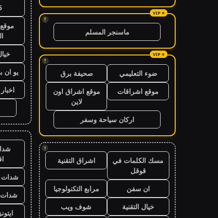
6
!
موقع 
ماسنجر المسلم
ال
خيال
!
يو ان ب
ضوء التعليمي
صحيفة برق
اخبار 24 ساعة
موقع اشراقات
موقع اشراق اون
لاين
اركان سياحة وسفر
شدا
!
ا
مسك الكلمات في
اشراق التقنية
قوقل
شدات ب
ان سفن
مرابع التكنولوجيا
شدات ب
خيال التقنية
شوف ويب
ايتون