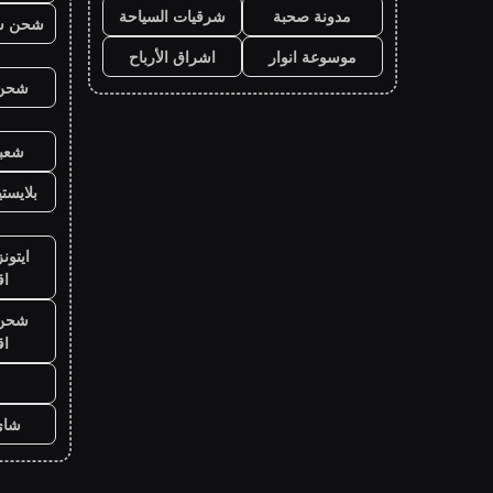
مدونة صحبة
شرقيات السياحة
شحن ش
موسوعة انوار
اشراق الأرباح
شحن ي
شعبي
بلايست
ايتون
ا
شحن ي
ا
شاي