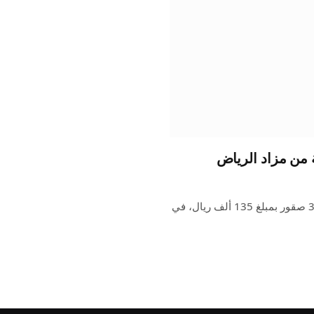
شهدت الليلة الخامسة من مزاد نادي الصقور السعودي، بيع 3 صقور بمبلغ 135 ألف ريال، في