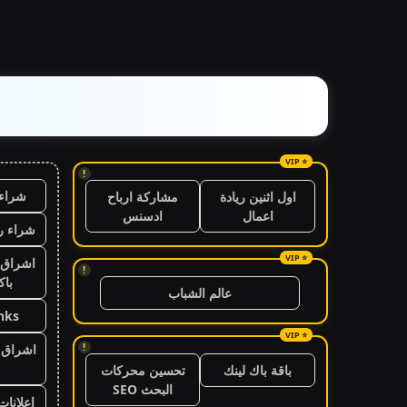
!
شراء 
اول اثنين ريادة
مشاركة ارباح
اعمال
ادسنس
شراء ر
اشراق 
!
باك
عالم الشباب
nks
!
اشراق ا
باقة باك لينك
تحسين محركات
البحث SEO
اعلانات