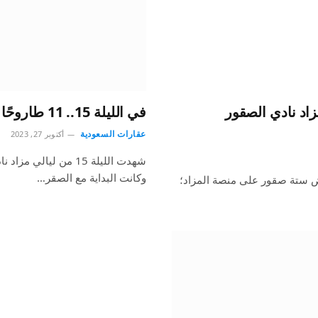
ا يبيعون 6 صقور في الليلة الـ 28 لمزاد نادي الصقور
في الليلة 15.. 11 طاروحًا يبيعون 3 صقور في مزاد الرياض
عقارات السعودية
أكتوبر 27, 2023
وكانت البداية مع الصقر…
ودي عرض ستة صقور على منصة المزاد؛