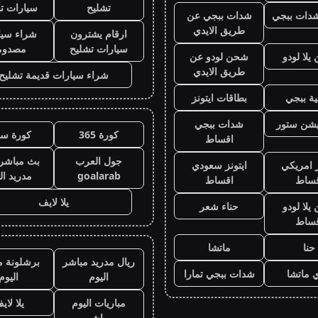
تشليح
سيارات ت
دات ببجي
شدات ببجي عن
طريق الايدي
ارقام يشترون
شراء سيا
سيارات تشليح
مصدوم
لا لودو
شحن لودو عن
طريق الايدي
شراء سيارات قديمة تشليح
ة ببجي
بطاقات ايتونز
يشن ستور
شدات ببجي
كورة 365
كورة سي
اقساط
جول العرب
بث مباشر 
ز امريكي
ايتونز سعودي
goalarab
مدريد ال
قساط
اقساط
يلا لايف
لا لودو
حناء شعر
قساط
حنا
ماتشا
ريال مدريد مباشر
برشلونة م
 ماتشا
شدات ببجي تمارا
اليوم
اليوم
مباريات اليوم
يلا لاي
مباشر