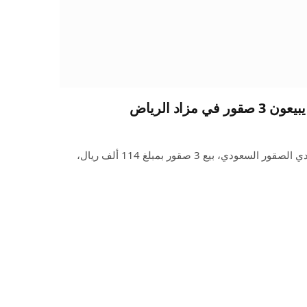
شهدت الليلة 15 من ليالي مزاد نادي الصقور السعودي، بيع 3 صقور بمبلغ 114 ألف ريال،