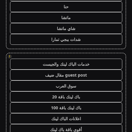
حنا
ماتشا
شاي ماتشا
شدات ببجي تمارا
!
خدمات الباك لينك والجيست
guest post مقال ضيف
سوق العرب
باك لينك باقة 20
باك لينك باقة 100
اعلانات الباك لينك
أقوى باقة باك لينك