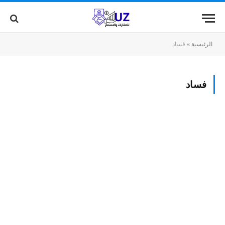
الرئيسية
»
فساد
فساد