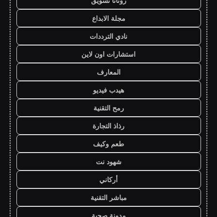
روتانا تسويق
مجلة الابداع
نادي الترددات
استشارات اون لاين
المعارف
هيدب فيديو
رمح التقنية
رذاذ التجارة
طعم وكيف
شهود نت
أركاني
مباشر التقنية
مدونة صحبة