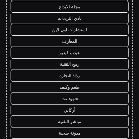
مجلة الابداع
نادي الترددات
استشارات اون لاين
المعارف
هيدب فيديو
رمح التقنية
رذاذ التجارة
طعم وكيف
شهود نت
أركاني
مباشر التقنية
مدونة صحبة