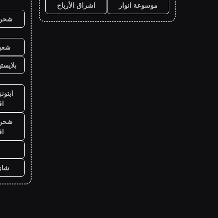
موسوعة انوار
اشراق الأرباح
شحن ي
شعبي
بلايست
ايتون
ا
شحن ي
ا
شاي