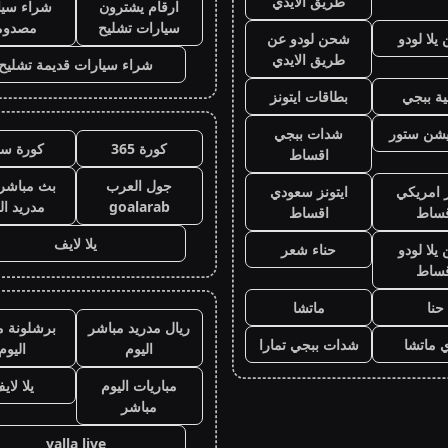
طريق الايدي
ارقام يشترون
شراء سيا
سيارات تشليح
مصدوم
لا لودو
شحن لودو عن
طريق الايدي
شراء سيارات قديمة تشليح
ة ببجي
بطاقات ايتونز
يشن ستور
شدات ببجي
كورة 365
كورة سي
اقساط
جول العرب
بث مباشر 
ز امريكي
ايتونز سعودي
goalarab
مدريد ال
قساط
اقساط
يلا لايف
لا لودو
حناء شعر
قساط
حنا
ماتشا
ريال مدريد مباشر
برشلونة م
 ماتشا
شدات ببجي تمارا
اليوم
اليوم
مباريات اليوم
يلا لاي
مباشر
yalla live