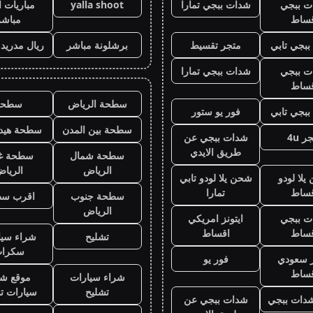
ت ببجي
شدات ببجي تمارا
yalla shoot
مباريات ا
قساط
مباشر
بجي تابي
متجر تقسيط
برشلونة مباشر
ريال مدريد
ت ببجي
شدات ببجي تمارا
قساط
سطحة الرياض
سطحه
بجي تابي
فور يو ستور
سطحة بين المدن
سطحة هيدر
ر 4u
شدات ببجي عن
طريق الايدي
سطحة شمال
سطحة غ
الرياض
الريا
لا لودو
شحن يلا لودو تابي
قساط
تمارا
سطحة جنوب
اقرب س
الرياض
ت ببجي
ايتونز امريكي
قساط
اقساط
تشليح
شراء سيا
سكرا
ز سعودي
فور يو
قساط
شراء سيارات
موقع شر
تشليح
سيارات ت
دات ببجي
شدات ببجي عن