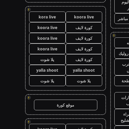
ليوم
!
kora live
koora live
 مباشر
كورة لايف
koora live
!
كورة لايف
koora live
كورة لايف
koora live
وليك
كورة لايف
يلا شوت
رب
ض
yalla shoot
yalla shoot
طحة
يلا شوت
يلا شوت
رات
!
ب
موقع كورة
اء
شليح
!