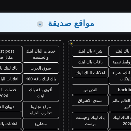
مواقع صديقة
+
!
باك لينك
شراء باك لينك
خدمات الباك لينك
st post
والجيست
مقال ض
وابط نصية
باقات باك لينك
سوق العرب
باك لينك باقة
لنك، شراء
اعلانات الباك لينك
لينكات
باك لينك باقة 100
اعلانات البا
backli
التدريس
أقوى باقة باك
خدمات با 
لينك
2026
لعالم عالم
منتدى الاشراق
كبير
موقع تجاربنا
ديوان ال
تجارب الحياه
 الباك لينك
باك لينك وجيست
202
بوست
مشاريع
اعلانات باك