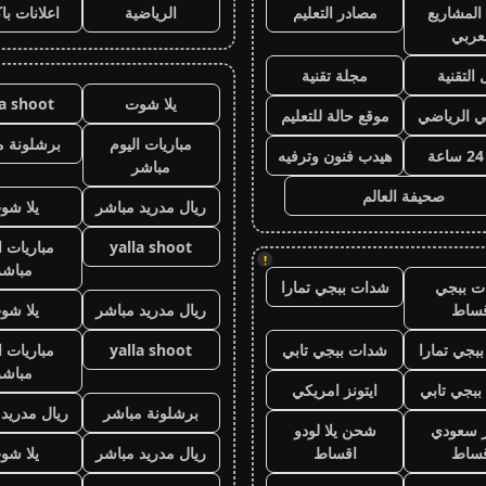
المشاريع
مصادر التعليم
الرياضية
اعلانات با
عربي
 التقنية
مجلة تقنية
يلا شوت
la shoot
ي الرياضي
موقع حالة للتعليم
مباريات اليوم
برشلونة م
هيدب فنون وترفيه
مباشر
صحيفة العالم
ريال مدريد مباشر
يلا شو
yalla shoot
مباريات ا
!
مباشر
ت ببجي
شدات ببجي تمارا
قساط
ريال مدريد مباشر
يلا شو
بجي تمارا
شدات ببجي تابي
yalla shoot
مباريات ا
مباشر
بجي تابي
ايتونز امريكي
برشلونة مباشر
ريال مدريد
ز سعودي
شحن يلا لودو
قساط
اقساط
ريال مدريد مباشر
يلا شو