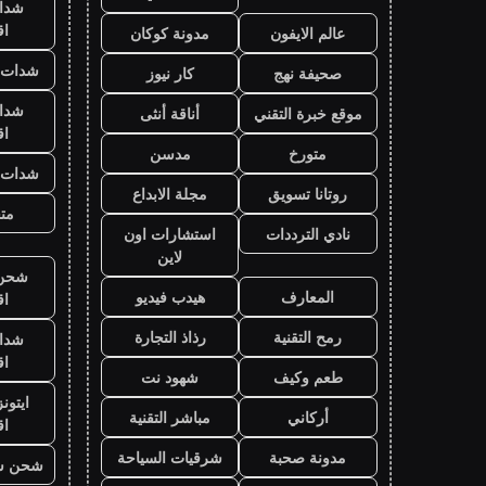
شدا
ا
عالم الايفون
مدونة كوكان
شدات ب
صحيفة نهج
كار نيوز
شدا
موقع خبرة التقني
أناقة أنثى
ا
متورخ
مدسن
شدات ب
روتانا تسويق
مجلة الابداع
متج
نادي الترددات
استشارات اون
لاين
شحن ي
المعارف
هيدب فيديو
ا
رمح التقنية
رذاذ التجارة
شدا
ا
طعم وكيف
شهود نت
ايتون
أركاني
مباشر التقنية
ا
مدونة صحبة
شرقيات السياحة
شحن ش