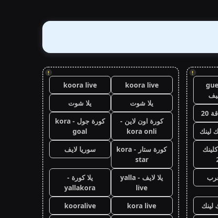
!
!
koora live
koora live
gue
يف
يلا شوت
يلا شوت
 20
كورة اون لاين -
كورة جول - kora
ك لينك
kora onli
goal
كلينك
كورة ستار - kora
سوريا لايف
star
عرب
يلا لايف - yalla
يلا كورة -
yallakora
live
 لينك
kora live
kooralive