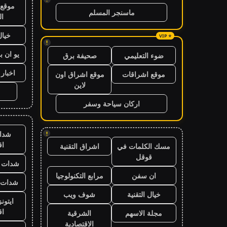
موقع 
ماسنجر المسلم
ال
خيال
!
يو ان ب
ضوء التعليمي
صحيفة برق
اخبار 24 ساعة
موقع اشراقات
موقع اشراق اون
لاين
اركان سياحة وسفر
شدا
!
ا
مسك الكلمات في
اشراق التقنية
قوقل
شدات ب
ان سفن
مرابع التكنولوجيا
شدات ب
خيال التقنية
شوف ويب
ايتون
ا
مجلة الاسهم
الشرقية
الاقتصادية