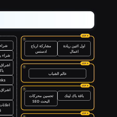
!
شراء 
اول اثنين ريادة
مشاركة ارباح
اعمال
ادسنس
شراء ر
اشراق 
!
باك
عالم الشباب
nks
!
اشراق ا
باقة باك لينك
تحسين محركات
البحث SEO
اعلانات
6
!