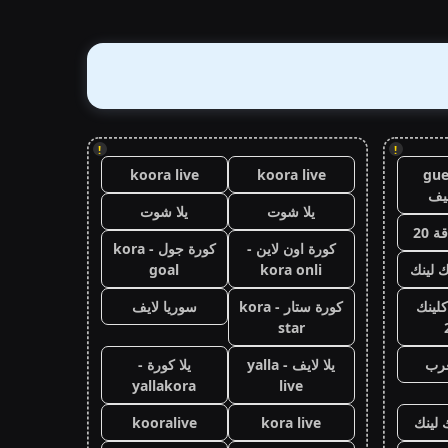
!
!
koora live
koora live
gue
يف
يلا شوت
يلا شوت
 20
كورة اون لاين -
كورة جول - kora
ك لينك
kora onli
goal
كلينك
كورة ستار - kora
سوريا لايف
star
عرب
يلا لايف - yalla
يلا كورة -
yallakora
live
 لينك
kora live
kooralive