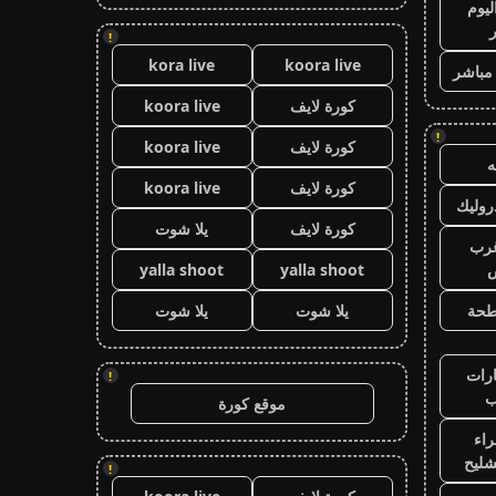
ليوم
!
kora live
koora live
 مباشر
كورة لايف
koora live
!
كورة لايف
koora live
كورة لايف
koora live
وليك
كورة لايف
يلا شوت
رب
ض
yalla shoot
yalla shoot
طحة
يلا شوت
يلا شوت
رات
!
ب
موقع كورة
اء
شليح
!