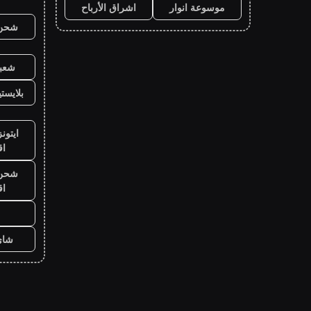
موسوعة انوار
اشراق الأرباح
شحن ي
شعبي
بلايست
ايتون
ا
شحن ي
ا
شاي