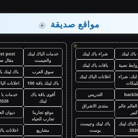
مواقع صديقة
+
!
باك لينك
شراء باك لينك
خدمات الباك لينك
st post
والجيست
مقال ض
وابط نصية
باقات باك لينك
سوق العرب
باك لينك باقة
لنك، شراء
اعلانات الباك لينك
لينكات
باك لينك باقة 100
اعلانات البا
backli
التدريس
أقوى باقة باك
خدمات با 
لينك
2026
لعالم عالم
منتدى الاشراق
كبير
موقع تجاربنا
ديوان ال
تجارب الحياه
 الباك لينك
باك لينك وجيست
202
بوست
مشاريع
اعلانات باك