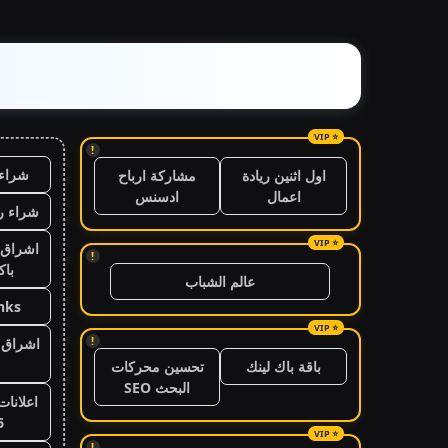
!
شراء 
اول اثنين ريادة
مشاركة ارباح
اعمال
ادسنس
شراء ر
اشراق 
!
باك
عالم الشباب
nks
!
اشراق ا
باقة باك لينك
تحسين محركات
البحث SEO
اعلانات
6
!