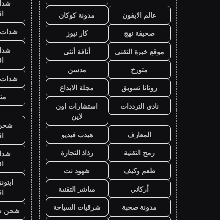
شدا
ا
عالم الايفون
مدونة كوكان
شدات ب
صحيفة نهج
كار نيوز
شدا
موقع خبرة التقني
أناقة أنثى
ا
متورخ
مدسن
شدات ب
روتانا تسويق
مجلة الابداع
متج
نادي الترددات
استشارات اون
لاين
شحن ي
المعارف
هيدب فيديو
ا
رمح التقنية
رذاذ التجارة
شدا
ا
طعم وكيف
شهود نت
ايتون
أركاني
مباشر التقنية
ا
مدونة صحبة
شرقيات السياحة
شحن ش