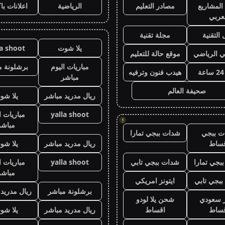
المشاريع
مصادر التعليم
الرياضية
اعلانات با
عربي
 التقنية
مجلة تقنية
يلا شوت
la shoot
ي الرياضي
موقع حالة للتعليم
مباريات اليوم
برشلونة م
هيدب فنون وترفيه
مباشر
صحيفة العالم
ريال مدريد مباشر
يلا شو
yalla shoot
مباريات ا
!
مباشر
ت ببجي
شدات ببجي تمارا
قساط
ريال مدريد مباشر
يلا شو
بجي تمارا
شدات ببجي تابي
yalla shoot
مباريات ا
مباشر
بجي تابي
ايتونز امريكي
برشلونة مباشر
ريال مدريد
ز سعودي
شحن يلا لودو
قساط
اقساط
ريال مدريد مباشر
يلا شو