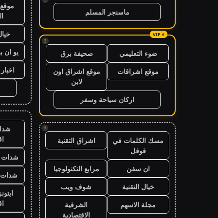
موقع 
ماسنجر المسلم
ال
خيال
!
يو ان ب
ضوء التعليمي
صحيفة برق
اخبار 24 ساعة
موقع اشراقات
موقع اشراق اون
لاين
اركان سياحة وسفر
شدا
!
ا
مسك الكلمات في
اشراق التقنية
قوقل
شدات ب
ان سفن
مرابع التكنولوجيا
شدات ب
خيال التقنية
شوف ويب
ايتون
ا
مجلة الاسهم
الشرقية
الاقتصادية