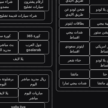
طريق الايدي
ارقام يشترون
شراء سيا
سيارات تشليح
مصدوم
لا لودو
شحن لودو عن
طريق الايدي
شراء سيارات قديمة تشليح
ة ببجي
بطاقات ايتونز
يشن ستور
شدات ببجي
كورة 365
كورة سي
اقساط
جول العرب
بث مباشر 
ز امريكي
ايتونز سعودي
goalarab
مدريد ال
قساط
اقساط
يلا لايف
لا لودو
حناء شعر
قساط
حنا
ماتشا
ريال مدريد مباشر
برشلونة م
 ماتشا
شدات ببجي تمارا
اليوم
اليوم
مباريات اليوم
يلا لاي
مباشر
yalla live