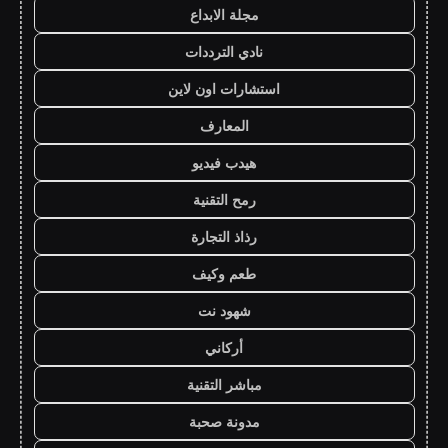
مجلة الابداع
نادي الترددات
استشارات اون لاين
المعارف
هيدب فيديو
رمح التقنية
رذاذ التجارة
طعم وكيف
شهود نت
أركاني
مباشر التقنية
مدونة صحبة