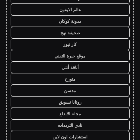
عالم الايفون
مدونة كوكان
صحيفة نهج
كار نيوز
موقع خبرة التقني
أناقة أنثى
متورخ
مدسن
روتانا تسويق
مجلة الابداع
نادي الترددات
استشارات اون لاين