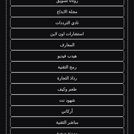
روتانا تسويق
مجلة الابداع
نادي الترددات
استشارات اون لاين
المعارف
هيدب فيديو
رمح التقنية
رذاذ التجارة
طعم وكيف
شهود نت
أركاني
مباشر التقنية
مدونة صحبة