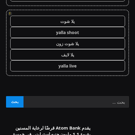
!
يلا شوت
yalla shoot
يلا شوت زون
يلا لايف
yalla live
يقدم Atom Bank قرضًا لرعاية المسنين
بقيمة 1.1 مليون جنيه إسترليني في خمسة