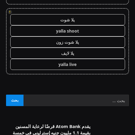
!
يلا شوت
yalla shoot
يلا شوت زون
يلا لايف
yalla live
يقدم Atom Bank قرضًا لرعاية المسنين
بقيمة 1.1 مليون جنيه إسترليني في خمسة