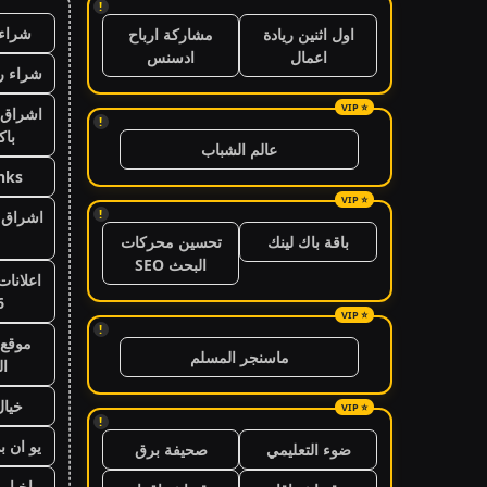
!
شراء 
اول اثنين ريادة
مشاركة ارباح
اعمال
ادسنس
شراء ر
اشراق 
!
باك
عالم الشباب
nks
!
اشراق ا
باقة باك لينك
تحسين محركات
البحث SEO
اعلانات
6
!
موقع 
ماسنجر المسلم
ال
خيال
!
يو ان ب
ضوء التعليمي
صحيفة برق
اخبار 24 ساعة