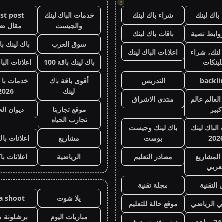
!
باك لينك
شراء باك لينك
خدمات الباك لينك
st post
والجيست
مقال ض
وابط نصية
باقات باك لينك
سوق العرب
باك لينك باقة
لنك، شراء
اعلانات الباك لينك
لينكات
باك لينك باقة 100
اعلانات البا
backli
التدريس
أقوى باقة باك
خدمات با 
لينك
2026
لعالم عالم
منتدى الاشراق
كبير
موقع تجاربنا
ديوان ال
تجارب الحياه
 الباك لينك
باك لينك وجيست
202
بوست
مشاريع
اعلانات باك
المشاريع
مصادر التعليم
الرياضية
اعلانات با
عربي
 التقنية
مجلة تقنية
يلا شوت
la shoot
ي الرياضي
موقع حالة للتعليم
مباريات اليوم
برشلونة م
هيدب فنون وترفيه